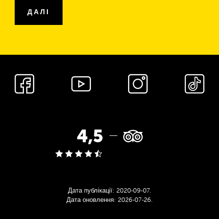
ДАЛІ
Соціальні
мережі
Рейтинг
4,5
Tripadvisor:
Дата публікації:
2020‑09‑07
.
Дата оновлення:
2026‑07‑26
.