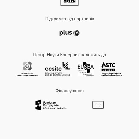
Підтримка від партнерів
Центр Науки Коперник належить до
Фінансування