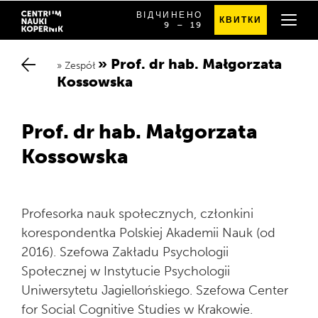
ВІДЧИНЕНО
КВИТКИ
OD
SPRAWDŹ
9
⁠–⁠ 19
Chwalimy się
GODZINY
SZCZEGÓŁOWE
9:00
GODZINY
DO
OTWARCIA
Prof. dr hab. Małgorzata K
19:00
Zespół
Премія «Превороти»
ossowska
Praca
Prof. dr hab. Małgorzata
Kossowska
Badania i rozwój
Profesorka nauk społecznych, członkini
Jak powstają innowacje edukacyjne
Projekty dofinansowane
korespondentka Polskiej Akademii Nauk (od
2016). Szefowa Zakładu Psychologii
Oferta dla biznesu
Zamówienia publiczne
Społecznej w Instytucie Psychologii
Uniwersytetu Jagiellońskiego. Szefowa Center
Przewodnik po budynku
for Social Cognitive Studies w Krakowie.