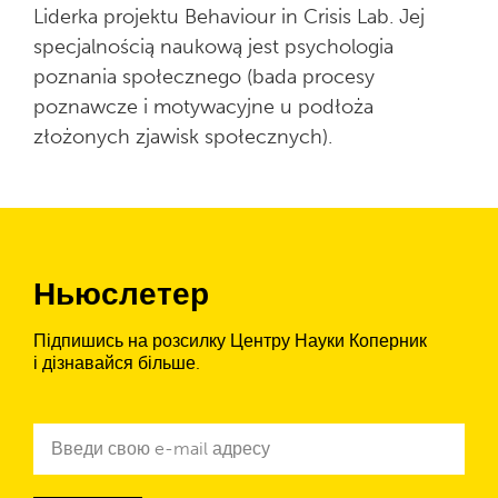
Liderka projektu Behaviour in Crisis Lab. Jej
Zespół badawczy
specjalnością naukową jest psychologia
poznania społecznego (bada procesy
poznawcze i motywacyjne u podłoża
Partnerstwa
złożonych zjawisk społecznych).
Biblioteka raportów
Ньюслетер
Підпишись на розсилку Центру Науки Коперник
і дізнавайся більше.
Ньюслетер
e-
mail
адреса