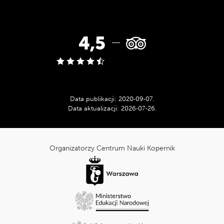
Ocena
4,5
w
serwisie
Data publikacji:
2020‑09‑07
.
Data aktualizacji:
2026‑07‑26
.
Tripadvisor:
cnk_Informacje
dodatkowe
Organizatorzy Centrum Nauki Kopernik