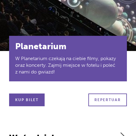
Planetarium
W Planetarium czekają na ciebie filmy, pokazy
oraz koncerty. Zajmij miejsce w fotelu i poleć
z nami do gwiazd!
KUP BILET
REPERTUAR