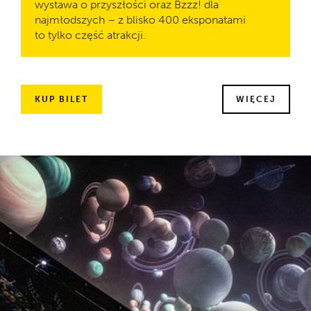
wystawa o przyszłości oraz Bzzz! dla
najmłodszych – z blisko 400 eksponatami
to tylko część atrakcji.
KUP BILET
WIĘCEJ