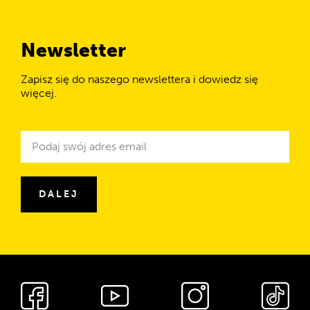
Newsletter
Zapisz się do naszego newslettera i dowiedz się
więcej.
Newsletter
Adres
e-
mail
DALEJ
Media
społecznościowe