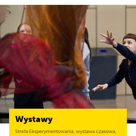
Tegoroczna Noc Spadających Gwiazd
będzie wyjątkowa! Poprzedzi ją
częściowe zaćmienie Słońca, a
towarzyszący mu nów Księżyca ułatwi
obserwacje nieba. To najgłębsze
częściowe zaćmienie od 1999 roku.
Zapraszamy!
Wystawy
Strefa Eksperymentowania, wystawa czasowa,