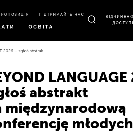
ПРОПОЗИЦІЯ
ПІДТРИМАЙТЕ НАС
ВІДЧИНЕН
ДОСТУП
ДАТИ
ОСВІТА
a międzynarodową konferencję młodych badaczy
EYOND LANGUAGE 
łoś abstrakt
a międzynarodową
onferencję młodych