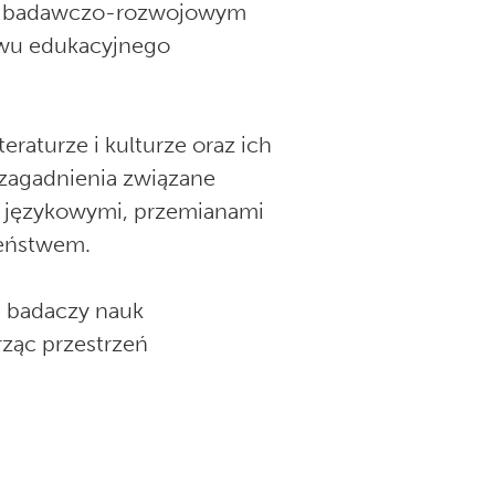
m badawczo-rozwojowym
awu edukacyjnego
raturze i kulturze oraz ich
 zagadnienia związane
i językowymi, przemianami
zeństwem.
a badaczy nauk
ząc przestrzeń