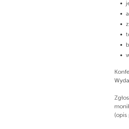
j
a
z
t
b
w
Konfe
Wydar
Zgłos
monik
(opis