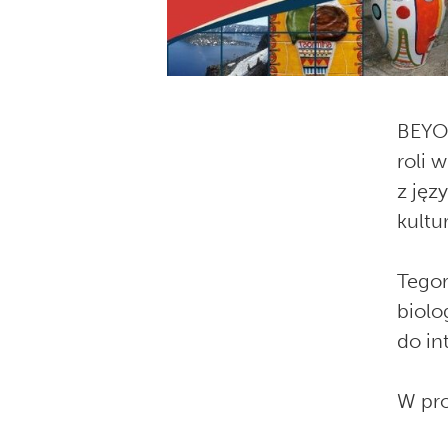
BEYON
roli 
z jęz
kultu
Tegor
biolo
do in
W pro