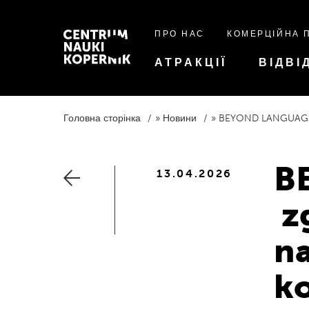
ПРО НАС
КОМЕРЦІЙНА 
АТРАКЦІЇ
ВІДВІ
Головна сторінка
Новини
BEYOND LANGUAGE 2026 – zgłoś abstrakt n
B
13.04.2026
zg
n
k