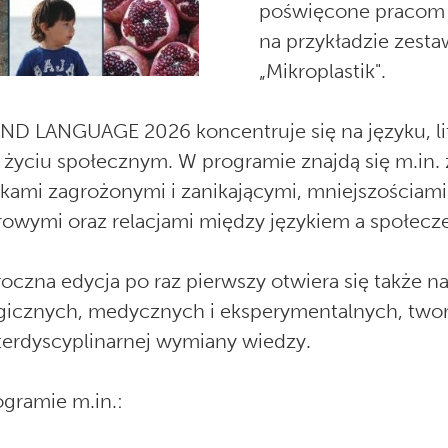
poświęcone praco
na przykładzie zest
„Mikroplastik".
D LANGUAGE 2026 koncentruje się na języku, lite
w życiu społecznym. W programie znajdą się m.in.
ykami zagrożonymi i zanikającymi, mniejszościam
rowymi oraz relacjami między językiem a społec
oczna edycja po raz pierwszy otwiera się także n
gicznych, medycznych i eksperymentalnych, twor
terdyscyplinarnej wymiany wiedzy.
gramie m.in.: