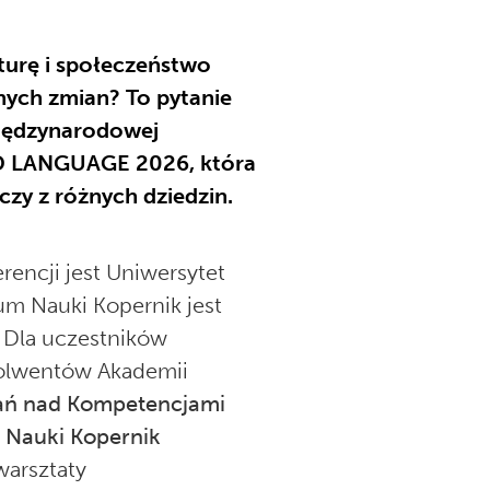
lturę i społeczeństwo
nych zmian? To pytanie
iędzynarodowej
D LANGUAGE 2026, która
zy z różnych dziedzin.
encji jest Uniwersytet
um Nauki Kopernik jest
 Dla uczestników
solwentów Akademii
ań nad Kompetencjami
 Nauki Kopernik
warsztaty