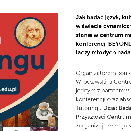
Jak badać język, ku
w świecie dynamicz
stanie w centrum m
konferencji BEYON
łączy młodych badac
Organizatorem konfer
Wrocławski, a Centr
jednym z partnerów.
konferencji oraz ab
Tutoringu
Dział Bad
Przyszłości Centrum
zorganizuje w maju 