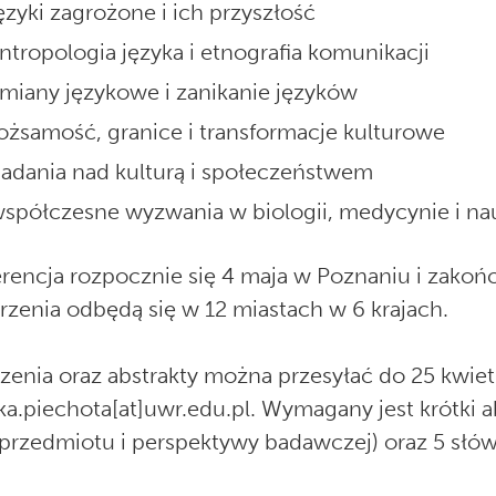
ęzyki zagrożone i ich przyszłość
ntropologia języka i etnografia komunikacji
miany językowe i zanikanie języków
ożsamość, granice i transformacje kulturowe
adania nad kulturą i społeczeństwem
spółczesne wyzwania w biologii, medycynie i n
rencja rozpocznie się 4 maja w Poznaniu i zakoń
zenia odbędą się w 12 miastach w 6 krajach.
zenia oraz abstrakty można przesyłać do 25 kwietn
a.piechota[at]uwr.edu.pl. Wymagany jest krótki a
 przedmiotu i perspektywy badawczej) oraz 5 słó