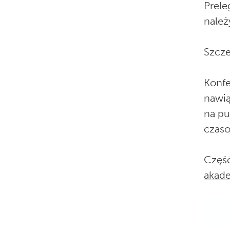
Prele
należ
Szcze
Konfe
nawią
na pu
czaso
Część
akade