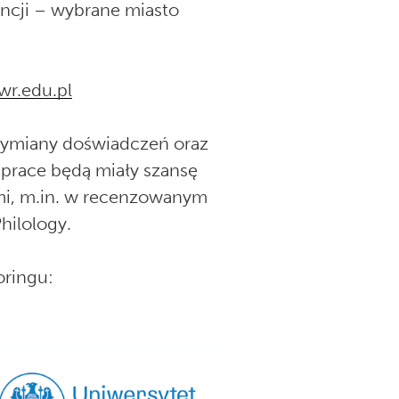
encji – wybrane miasto
wr.edu.pl
 wymiany doświadczeń oraz
prace będą miały szansę
mi, m.in. w recenzowanym
hilology.
oringu: