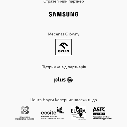
Стратегічний партнер
Mecenas Główny
Підтримка від партнерів
Центр Науки Коперник належить до