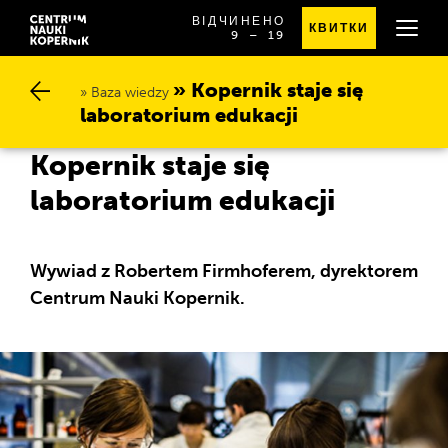
ВІДЧИНЕНО
КВИТКИ
OD
SPRAWDŹ
9
⁠–⁠ 19
GODZINY
SZCZEGÓŁOWE
9:00
GODZINY
DO
OTWARCIA
Kopernik staje się l
19:00
Baza wiedzy
aboratorium edukacji
Kopernik staje się
laboratorium edukacji
Wywiad z Robertem Firmhoferem, dyrektorem
Centrum Nauki Kopernik.