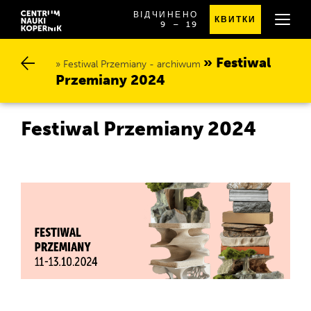
ВІДЧИНЕНО
КВИТКИ
OD
SPRAWDŹ
9
⁠–⁠ 19
GODZINY
SZCZEGÓŁOWE
9:00
GODZINY
DO
OTWARCIA
Festiwal P
19:00
Festiwal Przemiany - archiwum
rzemiany 2024
Festiwal Przemiany 2024