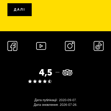
адреса
ДАЛІ
Соціальні
мережі
Рейтинг
4,5
Tripadvisor:
Дата публікації:
2020‑09‑07
.
Дата оновлення:
2026‑07‑26
.