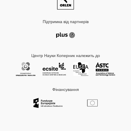
Підтримка від партнерів
Центр Науки Коперник належить до
Фінансування