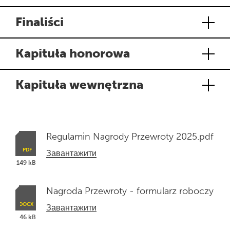
Finaliści
Kapituła honorowa
Kapituła wewnętrzna
Regulamin Nagrody Przewroty 2025.pdf
Файл
Завантажити
pdf,
kilobajtów
kilobajtów
149
kB
розмір
kilobajtów
kilobajtów
149
kB
Nagroda Przewroty - formularz roboczy
Файл
Завантажити
docx,
kilobajtów
kilobajtów
46
kB