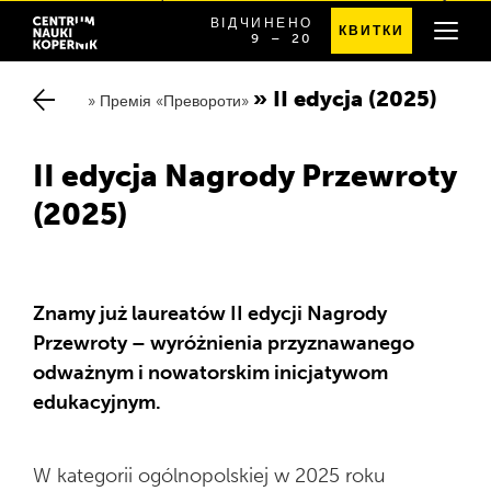
ВІДЧИНЕНО
КВИТКИ
OD
SPRAWDŹ
9
⁠–⁠ 20
Chwalimy się
GODZINY
SZCZEGÓŁOWE
Przewodnik po budynku
9:00
GODZINY
DO
OTWARCIA
II edycja (2025)
20:00
Премія «Превороти»
Zespół badawczy
II edycja Nagrody Przewroty
Partnerstwa
(2025)
Biblioteka raportów
Znamy już laureatów II edycji Nagrody
Przewroty – wyróżnienia przyznawanego
odważnym i nowatorskim inicjatywom
edukacyjnym.
W kategorii ogólnopolskiej w 2025 roku