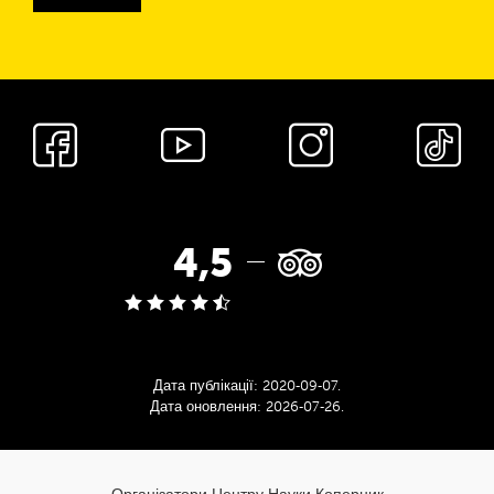
Соціальні
мережі
Рейтинг
4,5
Tripadvisor:
Дата публікації:
2020‑09‑07
.
Дата оновлення:
2026‑07‑26
.
cnk_Informacje
dodatkowe