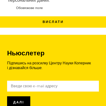
персональних даних.
Обовязкове поле
Ньюслетер
Підпишись на розсилку Центру Науки Коперник
і дізнавайся більше.
Ньюслетер
e-
mail
адреса
ДАЛІ