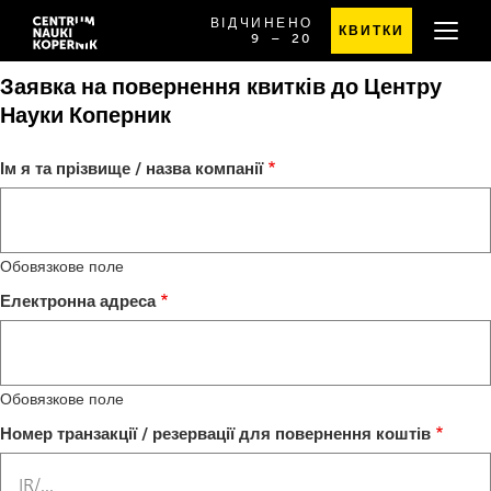
ВІДЧИНЕНО
КВИТКИ
OD
SPRAWDŹ
9
⁠–⁠ 20
GODZINY
SZCZEGÓŁOWE
9:00
GODZINY
Заявка на повернення квитків до Центру
DO
OTWARCIA
20:00
Науки Коперник
Ім я та прізвище / назва компанії
Обовязкове поле
Електронна адреса
Обовязкове поле
Номер транзакції / резервації для повернення коштів