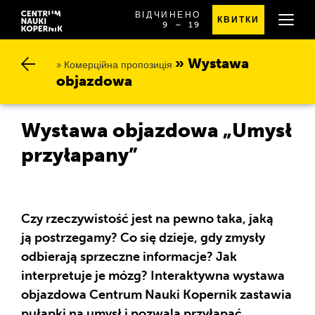
ВІДЧИНЕНО
КВИТКИ
OD
SPRAWDŹ
9
⁠–⁠ 19
GODZINY
SZCZEGÓŁOWE
9:00
GODZINY
DO
OTWARCIA
Wystawa o
19:00
Комерційна пропозиція
bjazdowa
Wystawa objazdowa „Umysł
przyłapany”
Czy rzeczywistość jest na pewno taka, jaką
ją postrzegamy? Co się dzieje, gdy zmysły
odbierają sprzeczne informacje? Jak
interpretuje je mózg? Interaktywna wystawa
objazdowa Centrum Nauki Kopernik zastawia
pułapki na umysł i pozwala przyłapać