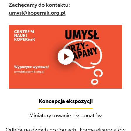
Zachęcamy do kontaktu:
umysl@kopernik.org.pl
Użyj
Koncepcja ekspozycji
strzałek
do
Miniaturyzowanie eksponatów
przechodzenia
między
Odbiór na dwóch poziomach
Forma eksponatów