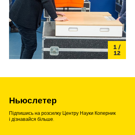
1
/
12
Ньюслетер
Підпишись на розсилку Центру Науки Коперник
і дізнавайся більше.