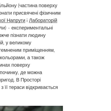
ільйону (частина поверху
понати присвячені фізичним
кої Напруги
i
Лабораторій
сли) - експериментальні
ижче пізнати людину
й, у великому
атемненим приміщенням,
 кольорами, а також
тинах поверху
дпочинку, де можна
ригод. В Просторі
 з її тераси відкривається