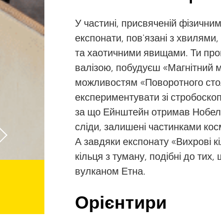
У частині, присвяченій фізични
експонати, пов'язані з хвилями
та хаотичними явищами. Ти про
валізою, побудуєш «Магнітний м
можливостям «Поворотного сто
експериментувати зі стробоскоп
за що Ейнштейн отримав Нобелі
сліди, залишені частинками ко
А завдяки експонату «Вихрові к
кільця з туману, подібні до тих
вулканом Етна.
Орієнтири