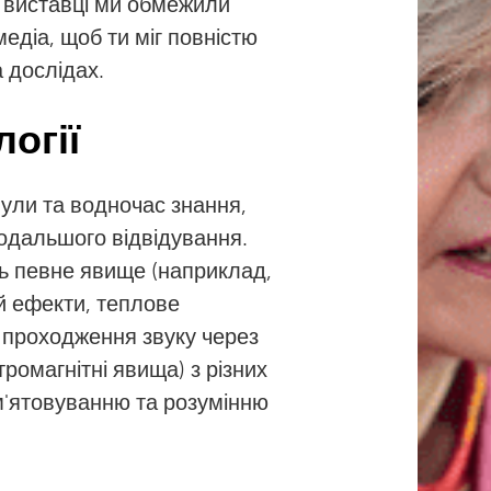
а виставці ми обмежили
едіа, щоб ти міг повністю
 дослідах.
огії
ули та водночас знання,
подальшого відвідування.
ь певне явище (наприклад,
ий ефекти, теплове
 проходження звуку через
омагнітні явища) з різних
м'ятовуванню та розумінню