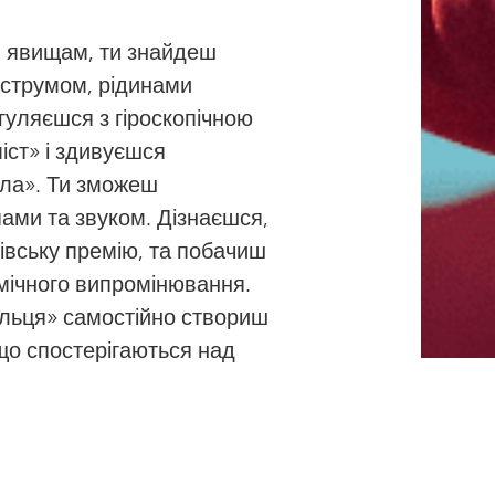
м явищам, ти знайдеш
, струмом, рідинами
гуляєшся з гіроскопічною
іст» і здивуєшся
ла». Ти зможеш
ами та звуком. Дізнаєшся,
вську премію, та побачиш
смічного випромінювання.
ільця» самостійно створиш
, що спостерігаються над