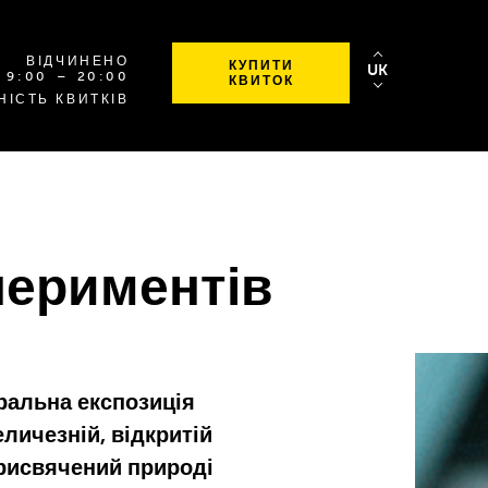
OD
ВІДЧИНЕНО
КУПИТИ
UK
GODZINY
SPRAWDŹ
9
:00
⁠–⁠ 20
:00
КВИТОК
9:00
SZCZEGÓŁOWE
НІСТЬ КВИТКІВ
DO
GODZINY
20:00
OTWARCIA
периментів
ральна експозиція
личезній, відкритій
Присвячений природі