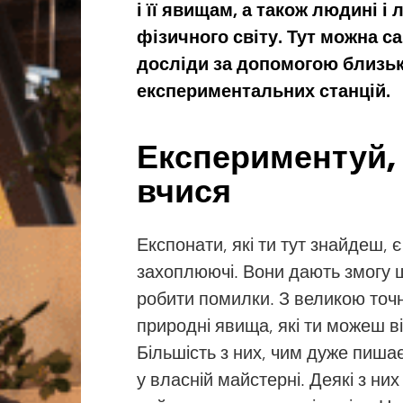
і її явищам, а також людині 
фізичного світу. Тут можна 
досліди за допомогою близь
експериментальних станцій.
Експериментуй,
вчися
Експонати, які ти тут знайдеш, 
захоплюючі. Вони дають змогу 
робити помилки. З великою точ
природні явища, які ти можеш в
Більшість з них, чим дуже пиша
у власній майстерні. Деякі з ни