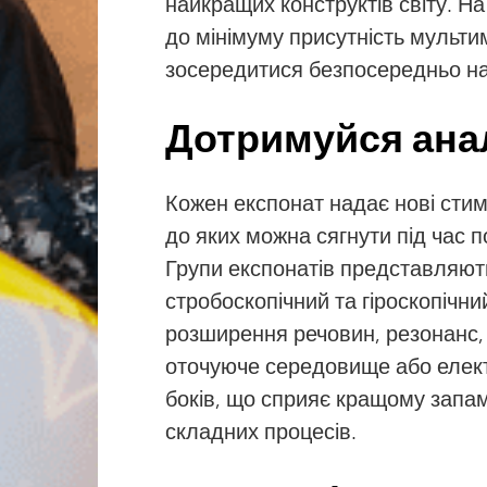
найкращих конструктів світу. Н
до мінімуму присутність мультим
зосередитися безпосередньо на
Дотримуйся анал
Кожен експонат надає нові стим
до яких можна сягнути під час 
Групи експонатів представляют
стробоскопічний та гіроскопічн
розширення речовин, резонанс,
оточуюче середовище або електр
боків, що сприяє кращому запа
складних процесів.