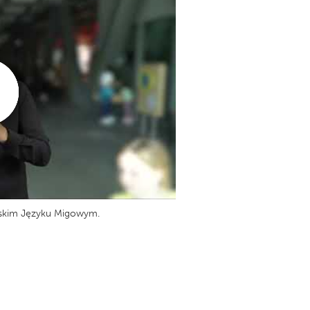
lskim Języku Migowym.