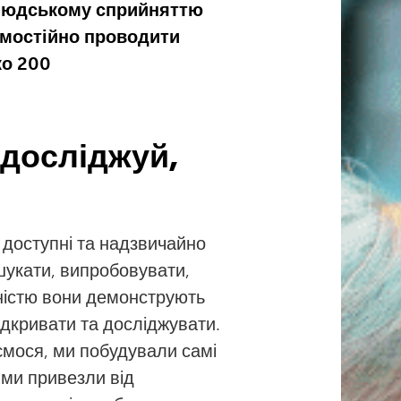
і людському сприйняттю
самостійно проводити
ко 200
 досліджуй,
є доступні та надзвичайно
шукати, випробовувати,
ністю вони демонструють
ідкривати та досліджувати.
ємося, ми побудували самі
х ми привезли від