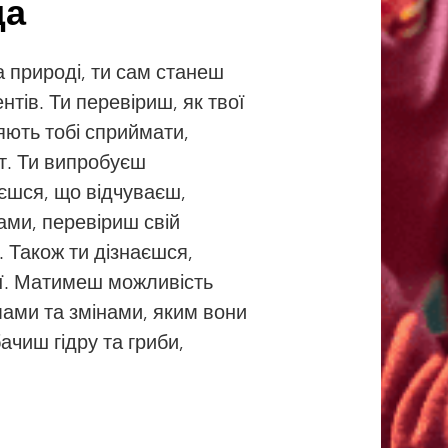
да
а природі, ти сам станеш
тів. Ти перевіриш, як твої
яють тобі сприймати,
іт. Ти випробуєш
аєшся, що відчуваєш,
ами, перевіриш свій
. Також ти дізнаєшся,
ої. Матимеш можливість
мами та змінами, яким вони
ачиш гідру та гриби,