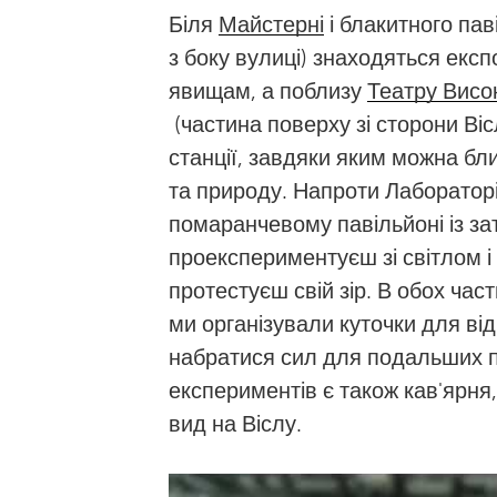
Біля
Майстерні
і блакитного пав
з боку вулиці) знаходяться екс
явищам, а поблизу
Театру Висо
(частина поверху зі сторони Ві
станції, завдяки яким можна бл
та природу. Напроти Лабораторі
помаранчевому павільйоні із з
проекспериментуєш зі світлом і
протестуєш свій зір. В обох час
ми організували куточки для ві
набратися сил для подальших п
експериментів є також кав'ярня,
вид на Віслу.