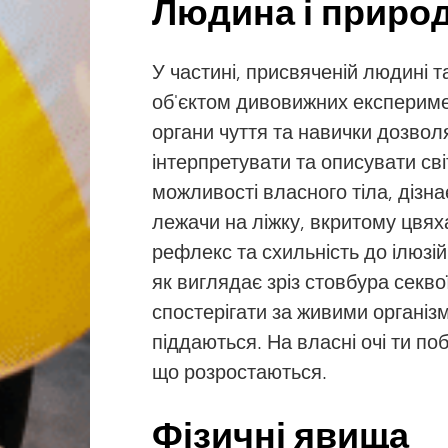
Людина і приро
У частині, присвяченій людині т
об'єктом дивовижних експеримен
органи чуття та навички дозвол
інтерпретувати та описувати св
можливості власного тіла, дізн
лежачи на ліжку, вкритому цвях
рефлекс та схильність до ілюзій
як виглядає зріз стовбура секв
спостерігати за живими організ
піддаються. На власні очі ти поб
що розростаються.
Фізичні явища