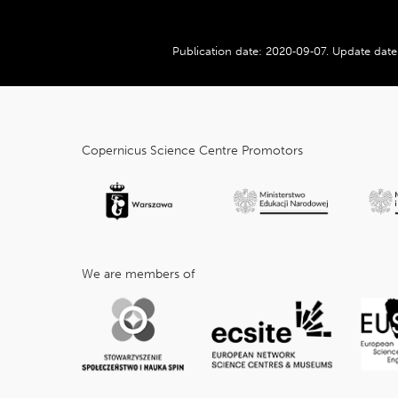
Publication date:
2020‑09‑07
.
Update date
cnk_Informacje
dodatkowe
Copernicus Science Centre Promotors
We are members of