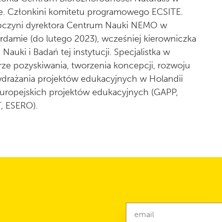
ie. Członkini komitetu programowego ECSITE.
pczyni dyrektora Centrum Nauki NEMO w
rdamie (do lutego 2023), wcześniej kierowniczka
 Nauki i Badań tej instytucji. Specjalistka w
rze pozyskiwania, tworzenia koncepcji, rozwoju
wdrażania projektów edukacyjnych w Holandii
europejskich projektów edukacyjnych (GAPP,
, ESERO).
Newsletter
email