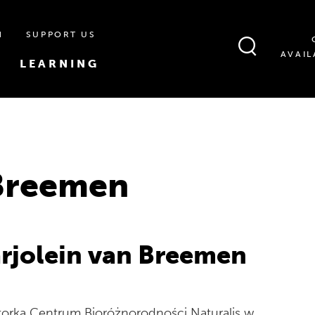
N
SUPPORT US
AVAIL
LEARNING
 Breemen
rjolein van Breemen
torka Centrum Bioróżnorodności Naturalis w