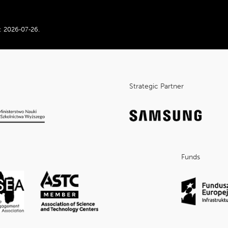
:
2026‑07‑26
.
Strategic Partner
Funds