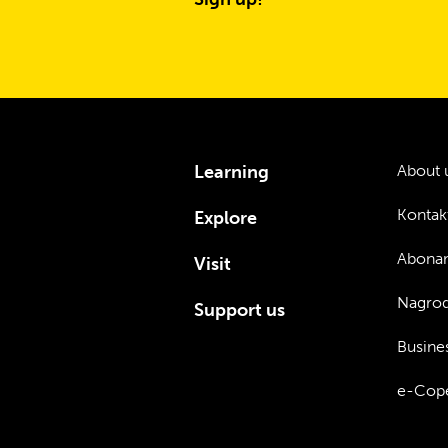
Learning
About 
Kontak
Explore
Abona
Visit
Nagrod
Support us
Busines
e-Cope