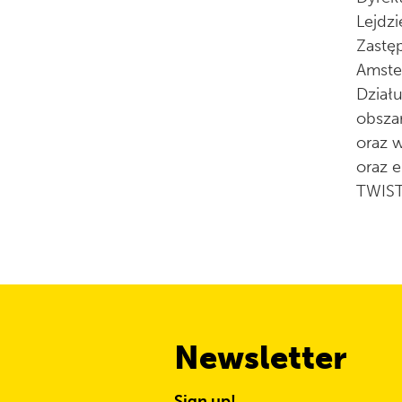
Lejdz
Zastę
Amste
Działu
obsza
oraz 
oraz 
TWIST
Newsletter
Sign up!