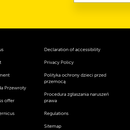
us
Declaration of accessibility
t
Privacy Policy
ment
Polityka ochrony dzieci przed
przemocą
a Przewroty
Procedura zgłaszania naruszeń
s offer
prawa
rnicus
Regulations
Sitemap