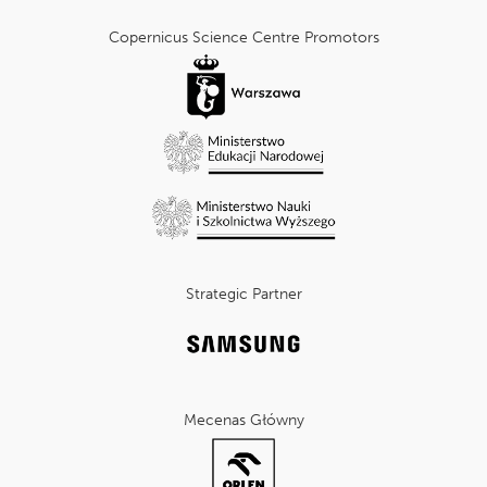
cnk_Informacje
dodatkowe
Copernicus Science Centre Promotors
Strategic Partner
Mecenas Główny