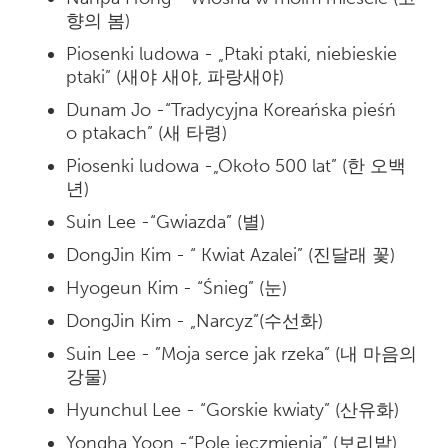
향의 봄)
Piosenki ludowa - „Ptaki ptaki, niebieskie
ptaki” (새야 새야, 파랑새야)
Dunam Jo -“Tradycyjna Koreańska pieśń
o ptakach” (새 타령)
Piosenki ludowa -„Około 500 lat” (한 오백
년)
Suin Lee -“Gwiazda” (별)
DongJin Kim - “ Kwiat Azalei” (진달래 꽃)
Hyogeun Kim - “Śnieg” (눈)
DongJin Kim - „Narcyz”(수선화)
Suin Lee - ”Moja serce jak rzeka” (내 마음의
강물)
Hyunchul Lee - “Gorskie kwiaty” (산유화)
Yongha Yoon -“Pole jęczmienia” (보리밭)