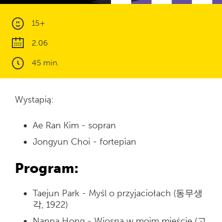
15+
2.06
45 min.
Wystapią:
Ae Ran Kim - sopran
Jongyun Choi - fortepian
Program:
Taejun Park - Myśl o przyjaciołach (동무생
각, 1922)
Nanpa Hong - Wiosna w moim mieście (고