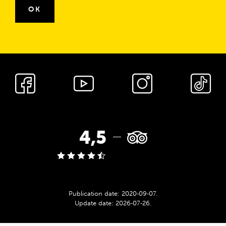
OK
cnk_Media
społecznościowe
TripAdvisor
4,5
rating:
Publication date:
2020‑09‑07
.
Update date:
2026‑07‑26
.