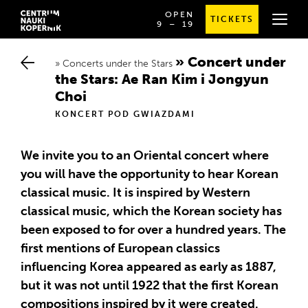
OPEN
TICKETS
OD
SPRAWDŹ
9
⁠–⁠ 19
GODZINY
SZCZEGÓŁOWE
9:00
GODZINY
DO
OTWARCIA
Concert under t
19:00
Concerts under the Stars
he Stars: Ae Ran Kim i Jongyun C
hoi
KONCERT POD GWIAZDAMI
We invite you to an Oriental concert where
you will have the opportunity to hear Korean
classical music. It is inspired by Western
classical music, which the Korean society has
been exposed to for over a hundred years. The
first mentions of European classics
influencing Korea appeared as early as 1887,
but it was not until 1922 that the first Korean
compositions inspired by it were created.