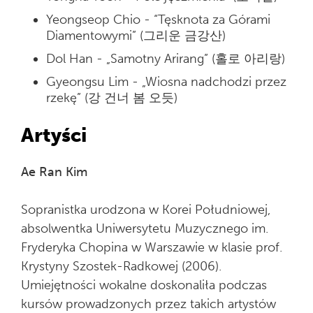
Yeongseop Chio - “Tęsknota za Górami
Diamentowymi” (그리운 금강산)
Dol Han - „Samotny Arirang” (홀로 아리랑)
Gyeongsu Lim - „Wiosna nadchodzi przez
rzekę” (강 건너 봄 오듯)
Artyści
Ae Ran Kim
Sopranistka urodzona w Korei Południowej,
absolwentka Uniwersytetu Muzycznego im.
Fryderyka Chopina w Warszawie w klasie prof.
Krystyny Szostek-Radkowej (2006).
Umiejętności wokalne doskonaliła podczas
kursów prowadzonych przez takich artystów