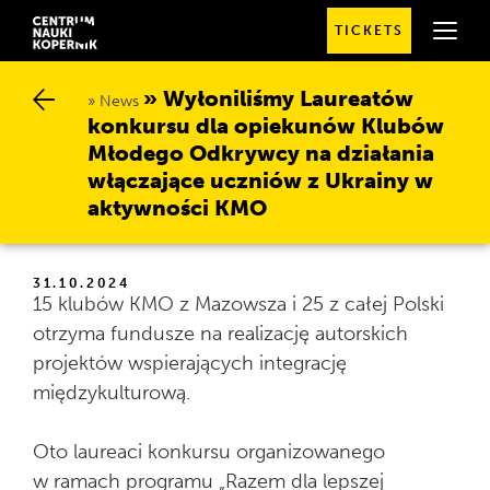
TICKETS
SPRAWDŹ
SZCZEGÓŁOWE
GODZINY
OTWARCIA
Wyłoniliśmy Laureatów k
News
onkursu dla opiekunów Klubów M
łodego Odkrywcy na działania w
łączające uczniów z Ukrainy w a
ktywności KMO
31.10.2024
15 klubów KMO z Mazowsza i 25 z całej Polski
otrzyma fundusze na realizację autorskich
projektów wspierających integrację
międzykulturową.
Oto laureaci konkursu organizowanego
w ramach programu „Razem dla lepszej