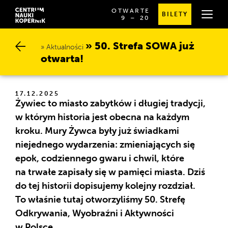
OTWARTE
BILETY
OD
SPRAWDŹ
9
⁠–⁠ 20
GODZINY
SZCZEGÓŁOWE
9:00
GODZINY
DO
OTWARCIA
50. Strefa SOWA już o
20:00
Aktualności
twarta!
17.12.2025
Żywiec to miasto zabytków i długiej tradycji,
w którym historia jest obecna na każdym
kroku. Mury Żywca były już świadkami
niejednego wydarzenia: zmieniających się
epok, codziennego gwaru i chwil, które
na trwałe zapisały się w pamięci miasta. Dziś
do tej historii dopisujemy kolejny rozdział.
To właśnie tutaj otworzyliśmy 50. Strefę
Odkrywania, Wyobraźni i Aktywności
w Polsce.