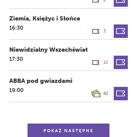
FILM
Ziemia, Księżyc i Słońce
GODZINA
16:30
3
FILM
Niewidzialny Wszechświat
GODZINA
17:30
12
MUZYCZNO-
ABBA pod gwiazdami
KOSMICZNY
POKAZ
GODZINA
LASEROWY
19:00
82
POKAŻ NASTĘPNE