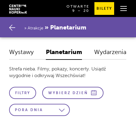
OTWARTE
BILETY
OD
SPRAWDŹ
9
⁠–⁠ 20
GODZINY
SZCZEGÓŁOWE
9:00
GODZINY
DO
OTWARCIA
Planetarium
20:00
Atrakcje
Wystawy
Planetarium
Wydarzenia
Strefa nieba. Filmy, pokazy, koncerty. Usiądź
wygodnie i odkrywaj Wszechświat!
FILTRY
WYBIERZ DZIEŃ
Wybierz
porę
PORA DNIA
dnia
Liczba
wydarzenia
pasujących