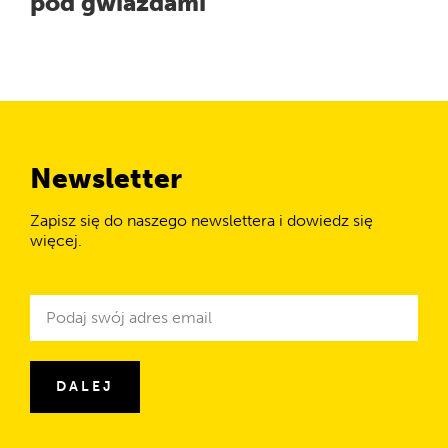
pod gwiazdami
Newsletter
Zapisz się do naszego newslettera i dowiedz się
więcej.
Newsletter
Adres
e-
mail
DALEJ