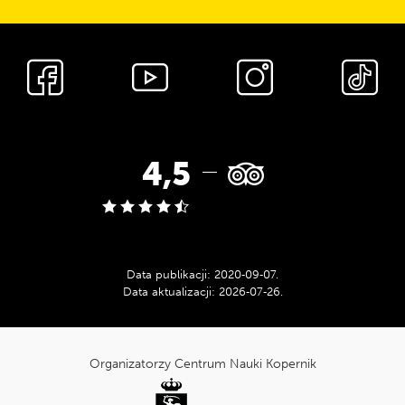
Media
społecznościowe
Ocena
4,5
w
serwisie
Data publikacji:
2020‑09‑07
.
Data aktualizacji:
2026‑07‑26
.
Tripadvisor:
cnk_Informacje
dodatkowe
Organizatorzy Centrum Nauki Kopernik