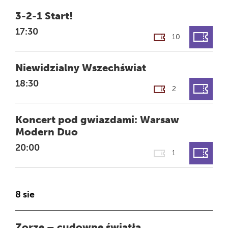
FILM
3-2-1 Start!
GODZINA
17:30
10
FILM
Niewidzialny Wszechświat
GODZINA
18:30
2
[CATEGORY]
Koncert pod gwiazdami: Warsaw
Modern Duo
GODZINA
20:00
1
8 sie
FILM
Zorze – cudowne światła