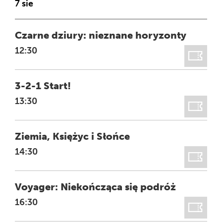
7 sie
wydarzeń
wynosi:
FILM
Czarne dziury: nieznane horyzonty
114
GODZINA
12:30
FILM
3-2-1 Start!
GODZINA
13:30
FILM
Ziemia, Księżyc i Słońce
GODZINA
14:30
FILM
Voyager: Niekończąca się podróż
GODZINA
16:30