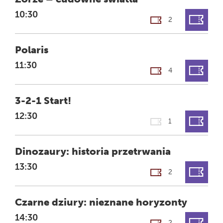
GODZINA
10:30
2
FILM
Polaris
GODZINA
11:30
4
FILM
3-2-1 Start!
GODZINA
12:30
1
FILM
Dinozaury: historia przetrwania
GODZINA
13:30
2
FILM
Czarne dziury: nieznane horyzonty
GODZINA
14:30
2