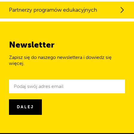
Partnerzy programów edukacyjnych
Newsletter
Zapisz się do naszego newslettera i dowiedz się
więcej.
Newsletter
Adres
e-
mail
DALEJ