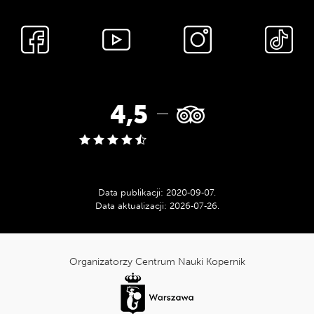
Media
społecznościowe
Ocena
4,5
w
serwisie
Data publikacji:
2020‑09‑07
.
Data aktualizacji:
2026‑07‑26
.
Tripadvisor:
cnk_Informacje
dodatkowe
Organizatorzy Centrum Nauki Kopernik