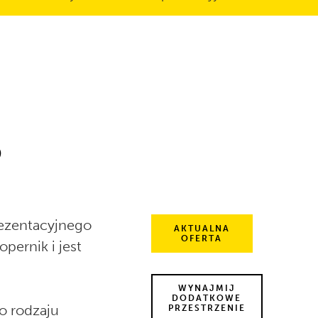
o
ezentacyjnego
AKTUALNA
OFERTA
ernik i jest
WYNAJMIJ
DODATKOWE
o rodzaju
PRZESTRZENIE