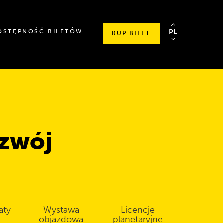
SPRAWDŹ
OSTĘPNOŚĆ BILETÓW
PL
KUP BILET
SZCZEGÓŁOWE
GODZINY
OTWARCIA
ozwój
aty
Wystawa
Licencje
objazdowa
planetaryjne