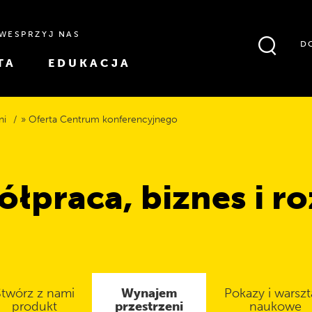
WESPRZYJ NAS
D
TA
EDUKACJA
ni
Oferta Centrum konferencyjnego
łpraca, biznes i r
Stwórz z nami
Wynajem
Pokazy i warszt
produkt
przestrzeni
naukowe