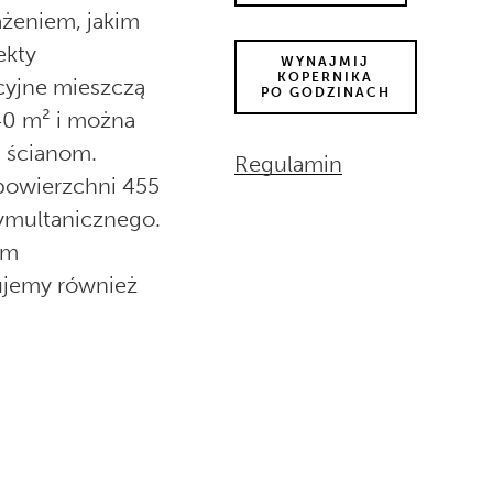
żeniem, jakim
ekty
WYNAJMIJ
KOPERNIKA
cyjne mieszczą
PO GODZINACH
440 m² i można
 ścianom.
Regulamin
 powierzchni 455
ymultanicznego.
em
ujemy również