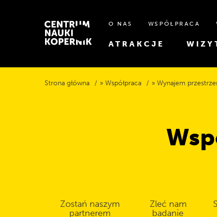
O NAS
WSPÓŁPRACA
ATRAKCJE
WIZY
Strona główna
Współpraca
Wynajem przestrze
Wspó
Zostań naszym
Zleć nam
partnerem
badanie