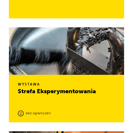
Mają różne twarze. Dzięki sztucznej inteligencji potrafią
rozmawiać o wszystkim i radzą sobie z trudnymi pytaniami.
Rodzina robotów w Koperniku stale się powiększa.
WYSTAWA
Strefa Ekspery­men­to­wania
bez ograniczeń
Eksponaty/stacje doświadczalne, które tu znajdziesz są
ambitne i pouczające, a także przystępne i wciągające.