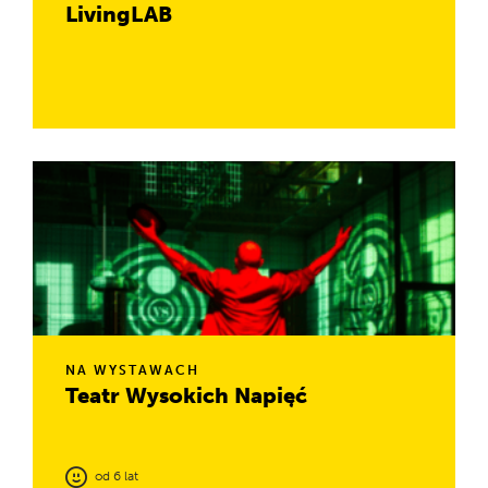
LivingLAB
To nietypowa grupa eksponatów - możesz
eksperymentować, odkrywając świat nauk społecznych:
psychologii, socjologii i nauk o uczeniu się. Twoje wyniki
pomogą nam tworzyć wiedzę...
NA WYSTAWACH
Teatr Wysokich Napięć
od 6 lat