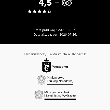
Ocena
4,5
w
serwisie
Data publikacji:
2020‑09‑07
.
Data aktualizacji:
2026‑07‑26
.
Tripadvisor:
cnk_Informacje
dodatkowe
Organizatorzy Centrum Nauki Kopernik