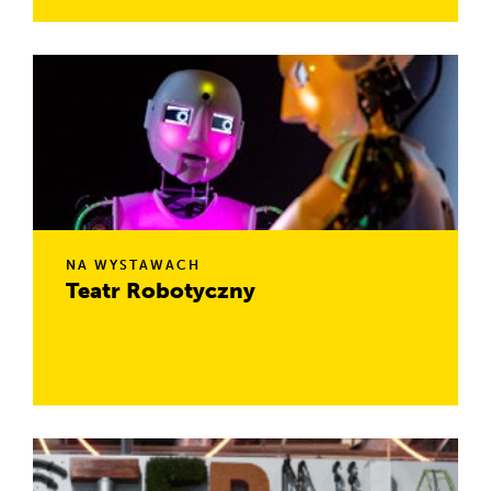
W repertuarze: spektakle z prądem w roli głównej i
eksperymenty z wszelkich dziedzin nauki. Usiądź w
bezpiecznej klatce Faradaya i zobacz z bliska potężne
pioruny.
NA WYSTAWACH
Teatr Robotyczny
Roboty, które bardzo dobrze czują się na scenie
przedstawiają adaptacje znanych historii. Zobacz i oceń ich
grę aktorską, a po spektaklu zrób sobie pamiątkowe zdjęcie.