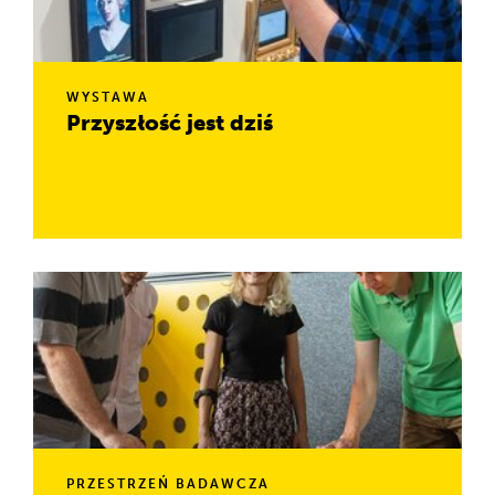
WYSTAWA
Przyszłość jest dziś
Jak zrobić wystawę o czymś, co dopiero będzie? Albo –
właśnie zaczyna być? Podjęliśmy to wyzwanie! Efekty
ocenicie sami.
PRZESTRZEŃ BADAWCZA