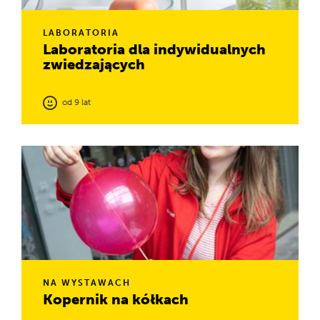
LABORATORIA
Laboratoria dla indywidualnych
zwiedzających
od 9 lat
Możecie tu samodzielnie prowadzić eksperymenty,
korzystając z profesjonalnego sprzętu i uczestniczyć w
krótkich zajęciach. Polecamy już od 9. roku życia.
NA WYSTAWACH
Kopernik na kółkach