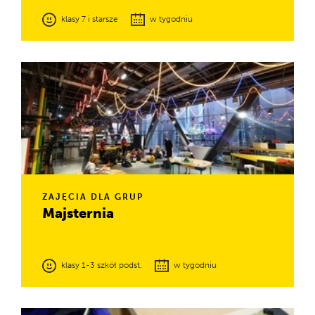
klasy 7 i starsze
w tygodniu
W kilkuosobowych zespołach, pod okiem naszych
specjalistów wykonacie samodzielnie ciekawe, a niekiedy
także niesamowite doświadczenia.
ZAJĘCIA DLA GRUP
Majsternia
klasy 1-3 szkół podst.
w tygodniu
Zapraszamy uczniów klas 1–3 szkół podstawowych, wraz z
nauczycielami, do Majsterni na zajęcia nawiązujące do