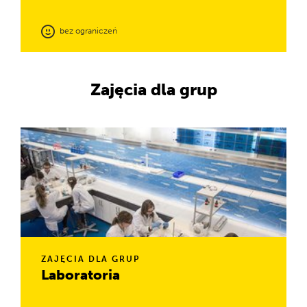
bez ograniczeń
Obserwujcie zaskakujące zjawiska, rozwiązujcie naukowe
zagadki i… eksperymentujcie do woli.
Zajęcia dla grup
ZAJĘCIA DLA GRUP
Laboratoria