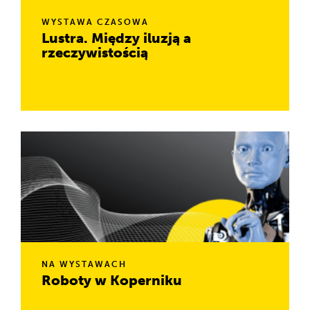
WYSTAWA CZASOWA
Lustra. Między iluzją a
rzeczywistością
Czy naprawdę widzisz to, co widzisz? Zapraszamy w podróż
przez świat, w którym rzeczywistość przestaje być
oczywista.
NA WYSTAWACH
Roboty w Koperniku