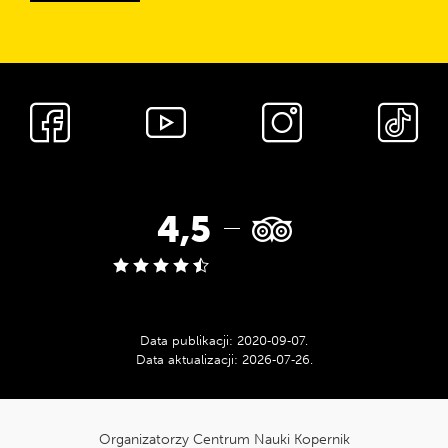
Media
społecznościowe
Ocena
4,5
w
serwisie
Data publikacji:
2020‑09‑07
.
Data aktualizacji:
2026‑07‑26
.
Tripadvisor:
cnk_Informacje
dodatkowe
Organizatorzy Centrum Nauki Kopernik