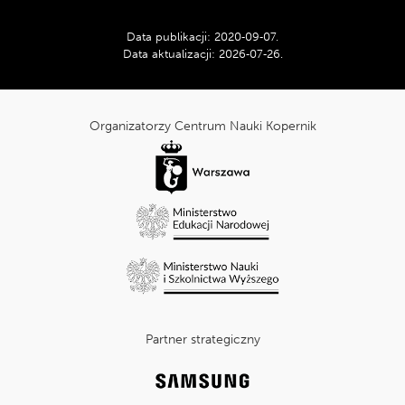
serwisie
Data publikacji:
2020‑09‑07
.
Data aktualizacji:
2026‑07‑26
.
Tripadvisor:
cnk_Informacje
dodatkowe
Organizatorzy Centrum Nauki Kopernik
Partner strategiczny