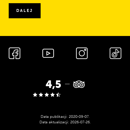
DALEJ
Media
społecznościowe
Ocena
4,5
w
serwisie
Data publikacji:
2020‑09‑07
.
Data aktualizacji:
2026‑07‑26
.