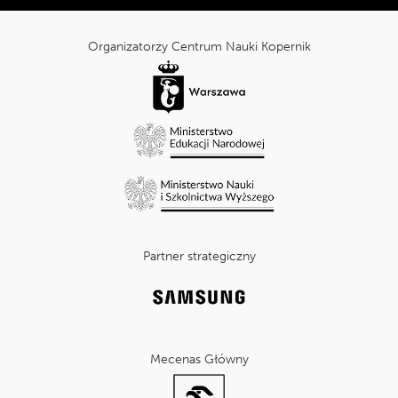
Tripadvisor:
cnk_Informacje
dodatkowe
Organizatorzy Centrum Nauki Kopernik
Partner strategiczny
Mecenas Główny