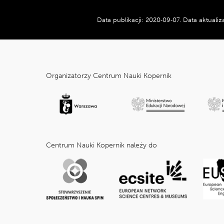
Data publikacji:
2020‑09‑07
.
Data aktualiza
cnk_Informacje
dodatkowe
Organizatorzy Centrum Nauki Kopernik
Centrum Nauki Kopernik należy do