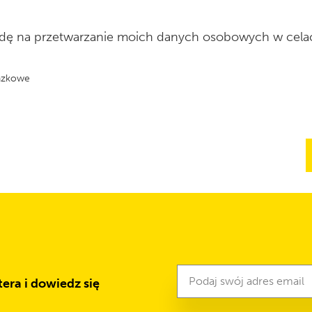
ę na przetwarzanie moich danych osobowych w celach
ązkowe
Newsletter
Adres
era i dowiedz się
e-
mail