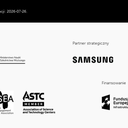
cji:
2026‑07‑26
.
Partner strategiczny
Finansowanie