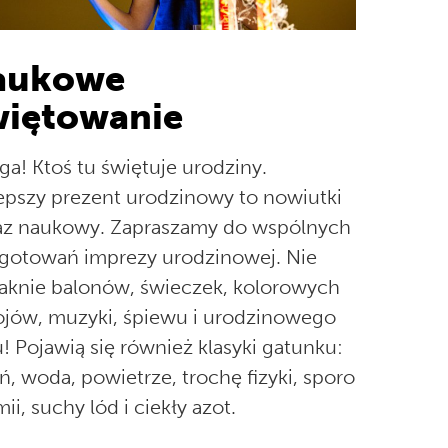
aukowe
iętowanie
a! Ktoś tu świętuje urodziny.
epszy prezent urodzinowy to nowiutki
z naukowy. Zapraszamy do wspólnych
gotowań imprezy urodzinowej. Nie
aknie balonów, świeczek, kolorowych
jów, muzyki, śpiewu i urodzinowego
u! Pojawią się również klasyki gatunku:
ń, woda, powietrze, trochę fizyki, sporo
ii, suchy lód i ciekły azot.