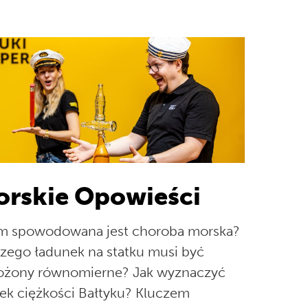
rskie Opowieści
m spowodowana jest choroba morska?
zego ładunek na statku musi być
ożony równomierne? Jak wyznaczyć
ek ciężkości Bałtyku? Kluczem