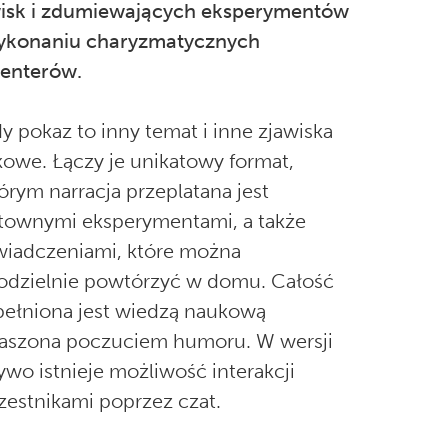
isk i zdumiewających eksperymentów
ykonaniu charyzmatycznych
enterów.
y pokaz to inny temat i inne zjawiska
owe. Łączy je unikatowy format,
órym narracja przeplatana jest
townymi eksperymentami, a także
iadczeniami, które można
dzielnie powtórzyć w domu. Całość
ełniona jest wiedzą naukową
raszona poczuciem humoru. W wersji
ywo istnieje możliwość interakcji
zestnikami poprzez czat.