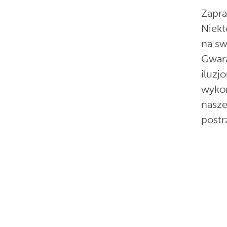
Zapr
Niekt
na sw
Gwara
iluzj
wykor
nasze
postr