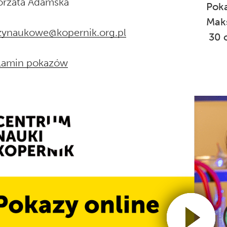
orzata Adamska
Poka
Maks
zynaukowe@kopernik.org.pl
30 
lamin pokazów