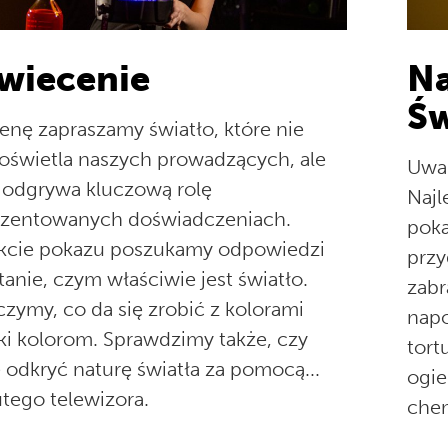
wiecenie
N
Św
enę zapraszamy światło, które nie
 oświetla naszych prowadzących, ale
Uwag
 odgrywa kluczową rolę
Najl
ezentowanych doświadczeniach.
poka
kcie pokazu poszukamy odpowiedzi
przy
tanie, czym właściwie jest światło.
zabr
zymy, co da się zrobić z kolorami
napo
ęki kolorom. Sprawdzimy także, czy
tort
ę odkryć naturę światła za pomocą...
ogie
tego telewizora.
chem