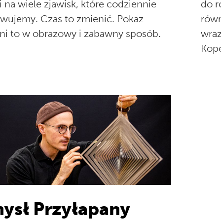
 na wiele zjawisk, które codziennie
do r
wujemy. Czas to zmienić. Pokaz
równ
ni to w obrazowy i zabawny sposób.
wraz
Kope
ysł Przyłapany