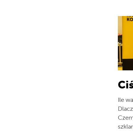
Ci
Ile w
Dlacz
Czemu
szkla