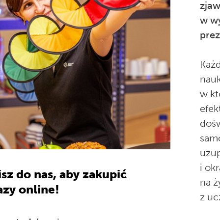
zjaw
w w
prez
Każd
nauk
w kt
efek
dośw
samo
uzup
i ok
sz do nas, aby zakupić
na ż
zy online!
z uc