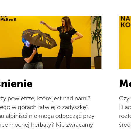
śnienie
Mo
aży powietrze, które jest nad nami?
Czy
ego w górach łatwiej o zadyszkę?
Dlac
 alpiniści nie mogą odpocząć przy
rozł
nce mocnej herbaty? Nie zwracamy
środ