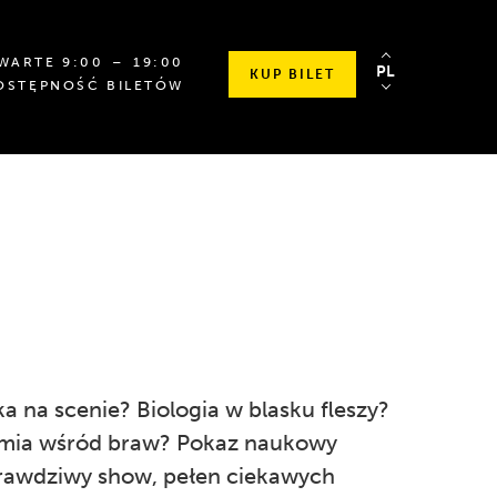
OD
SPRAWDŹ
WARTE
9
:00
⁠–⁠ 19
:00
PL
KUP BILET
GODZINY
SZCZEGÓŁOWE
OSTĘPNOŚĆ BILETÓW
9:00
GODZINY
DO
OTWARCIA
19:00
ka na scenie? Biologia w blasku fleszy?
mia wśród braw? Pokaz naukowy
rawdziwy show, pełen ciekawych