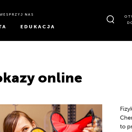
WESPRZYJ NAS
OT
D
TA
EDUKACJA
kazy online
Fizy
Che
to p