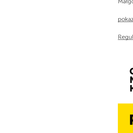
Małg
poka
Regu