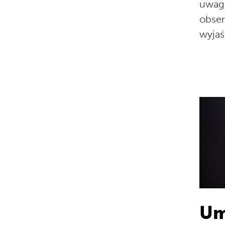
uwagi
obser
wyjaś
Um