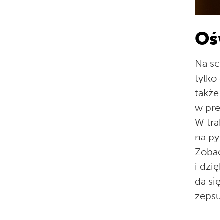
Oś
Na sc
tylko
także
w pr
W tra
na py
Zobac
i dzi
da si
zepsu