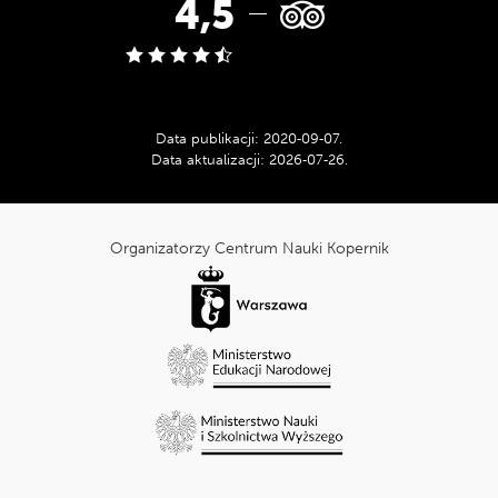
Ocena
4,5
w
serwisie
Data publikacji:
2020‑09‑07
.
Data aktualizacji:
2026‑07‑26
.
Tripadvisor:
cnk_Informacje
dodatkowe
Organizatorzy Centrum Nauki Kopernik