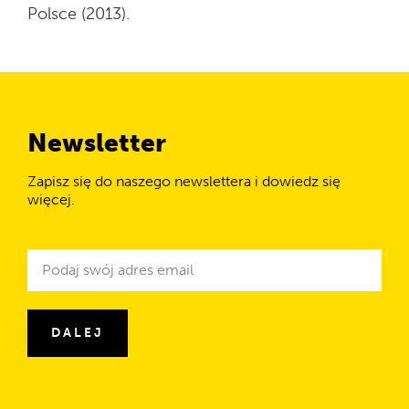
Polsce (2013).
Zespół badawczy
Partnerstwa
Newsletter
Biblioteka raportów
Zapisz się do naszego newslettera i dowiedz się
więcej.
Newsletter
Adres
e-
mail
DALEJ