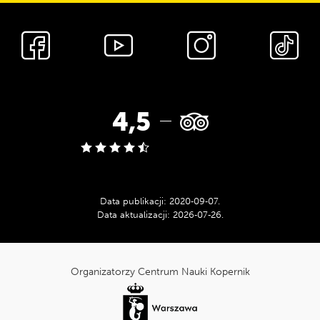
Media
społecznościowe
Ocena
4,5
w
serwisie
Data publikacji:
2020‑09‑07
.
Data aktualizacji:
2026‑07‑26
.
Tripadvisor:
cnk_Informacje
dodatkowe
Organizatorzy Centrum Nauki Kopernik