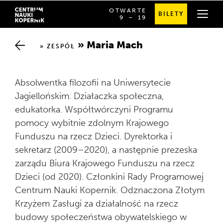
OTWARTE
BILETY
OD
SPRAWDŹ
9
⁠–⁠ 19
Chwalimy się
GODZINY
SZCZEGÓŁOWE
9:00
GODZINY
DO
OTWARCIA
Maria Mach
19:00
ZESPÓŁ
Nagroda Przewroty
Absolwentka filozofii na Uniwersytecie
Praca
Jagiellońskim. Działaczka społeczna,
edukatorka. Współtwórczyni Programu
Badania i rozwój
pomocy wybitnie zdolnym Krajowego
Funduszu na rzecz Dzieci. Dyrektorka i
sekretarz (2009–2020), a następnie prezeska
Jak powstają innowacje edukacyjne
Projekty dofinansowane
zarządu Biura Krajowego Funduszu na rzecz
Dzieci (od 2020). Członkini Rady Programowej
Oferta dla biznesu
Zamówienia publiczne
Centrum Nauki Kopernik. Odznaczona Złotym
Krzyżem Zasługi za działalność na rzecz
Przewodnik po budynku
budowy społeczeństwa obywatelskiego w