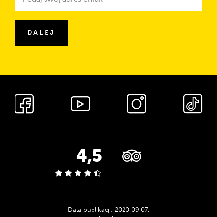
e-
mail
DALEJ
Media
społecznościowe
Ocena
4,5
w
serwisie
Data publikacji:
2020‑09‑07
.