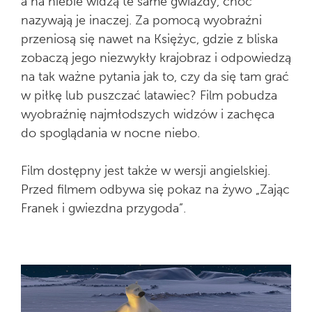
a na niebie widzą te same gwiazdy, choć
nazywają je inaczej. Za pomocą wyobraźni
przeniosą się nawet na Księżyc, gdzie z bliska
zobaczą jego niezwykły krajobraz i odpowiedzą
na tak ważne pytania jak to, czy da się tam grać
w piłkę lub puszczać latawiec? Film pobudza
wyobraźnię najmłodszych widzów i zachęca
do spoglądania w nocne niebo.
Film dostępny jest także w wersji angielskiej.
Przed filmem odbywa się pokaz na żywo „Zając
Franek i gwiezdna przygoda”.