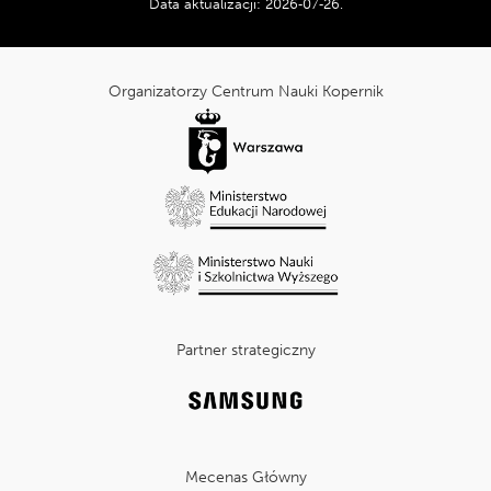
Data aktualizacji:
2026‑07‑26
.
Tripadvisor:
cnk_Informacje
dodatkowe
Organizatorzy Centrum Nauki Kopernik
Partner strategiczny
Mecenas Główny