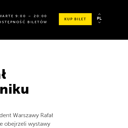
OD
SPRAWDŹ
WARTE
9
:00
⁠–⁠ 20
:00
PL
KUP BILET
GODZINY
SZCZEGÓŁOWE
OSTĘPNOŚĆ BILETÓW
9:00
GODZINY
DO
OTWARCIA
20:00
ł
niku
ydent Warszawy Rafał
e obejrzeli wystawy