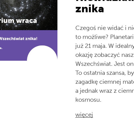
znika
Czegoś nie widać i nie
to możliwe? Planetar
już 21 maja. W ideal
okazję zobaczyć nasz 
Wszechświat. Jest on
To ostatnia szansa, b
zagadkę ciemnej mate
a jednak wraz z ciem
kosmosu.
więcej