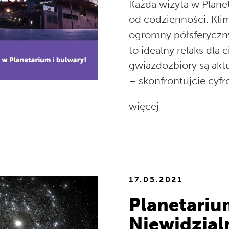
Każda wizyta w Plane
od codzienności. Kli
ogromny półsferyczny
to idealny relaks dla 
gwiazdozbiory są aktu
– skonfrontujcie cyf
więcej
17.05.2021
Planetariu
Niewidzial