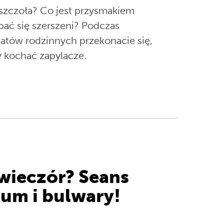
pszczoła? Co jest przysmakiem
bać się szerszeni? Podczas
atów rodzinnych przekonacie się,
 kochać zapylacze.
wieczór? Seans
ium i bulwary!