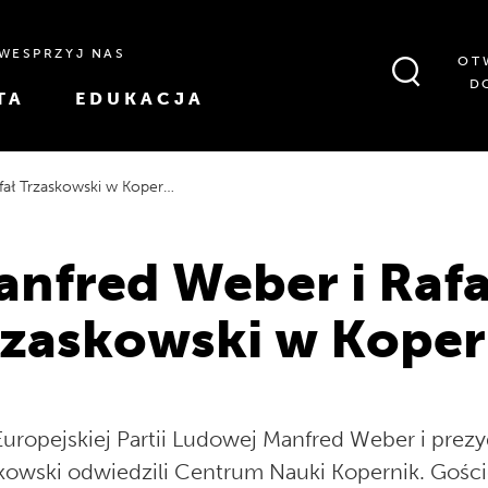
WESPRZYJ NAS
OT
D
TA
EDUKACJA
ł Trzaskowski w Koperniku
nfred Weber i Rafa
rzaskowski w Koper
Europejskiej Partii Ludowej Manfred Weber i prez
kowski odwiedzili Centrum Nauki Kopernik. Gości