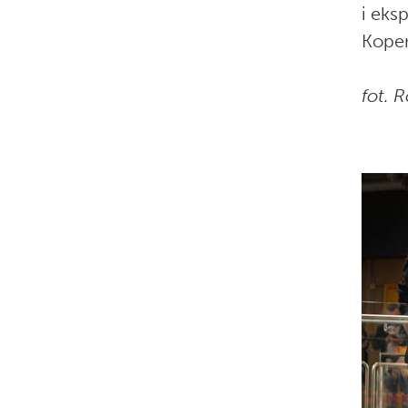
i eks
Koper
fot. 