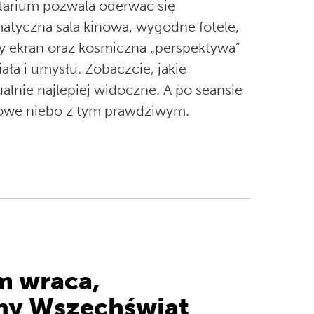
tarium pozwala oderwać się
matyczna sala kinowa, wygodne fotele,
 ekran oraz kosmiczna „perspektywa”
ciała i umysłu. Zobaczcie, jakie
alnie najlepiej widoczne. A po seansie
rowe niebo z tym prawdziwym.
m wraca,
ny Wszechświat