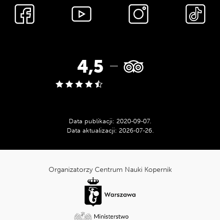
Media
społecznościowe
Ocena
4,5
w
serwisie
Data publikacji:
2020‑09‑07
.
Data aktualizacji:
2026‑07‑26
.
Tripadvisor:
cnk_Informacje
dodatkowe
Organizatorzy Centrum Nauki Kopernik