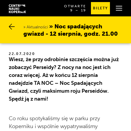
OTWARTE
BILETY
OD
SPRAWDŹ
9
⁠–⁠ 19
GODZINY
SZCZEGÓŁOWE
9:00
GODZINY
DO
OTWARCIA
Noc spadających g
19:00
Aktualności
wiazd - 12 sierpnia, godz. 21.00
22.07.2020
Wiesz, że przy odrobinie szczęścia można już
zobaczyć Perseidy? Z nocy na noc jest ich
coraz więcej. Aż w końcu 12 sierpnia
nadejdzie TA NOC – Noc Spadających
Gwiazd, czyli maksimum roju Perseidów.
Spędź ją z nami!
Co roku spotykaliśmy się w parku przy
Koperniku i wspólnie wypatrywaliśmy