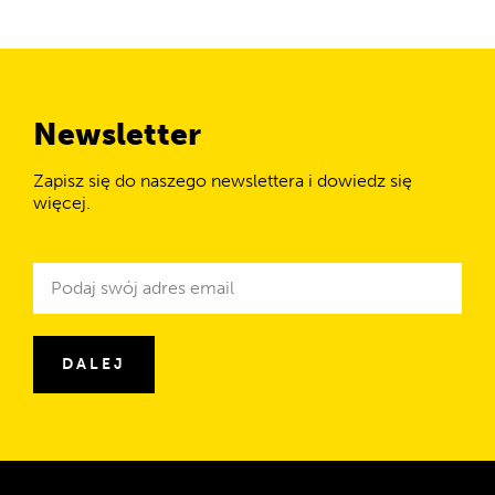
Newsletter
Zapisz się do naszego newslettera i dowiedz się
więcej.
Newsletter
Adres
e-
mail
DALEJ