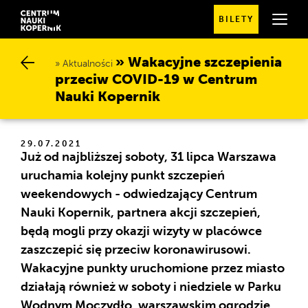
BILETY
SPRAWDŹ
SZCZEGÓŁOWE
GODZINY
OTWARCIA
Wakacyjne szczepienia p
Aktualności
rzeciw COVID-19 w Centrum N
auki Kopernik
29.07.2021
Już od najbliższej soboty, 31 lipca Warszawa
uruchamia kolejny punkt szczepień
weekendowych - odwiedzający Centrum
Nauki Kopernik, partnera akcji szczepień,
będą mogli przy okazji wizyty w placówce
zaszczepić się przeciw koronawirusowi.
Wakacyjne punkty uruchomione przez miasto
działają również w soboty i niedziele w Parku
Wodnym Moczydło, warszawskim ogrodzie