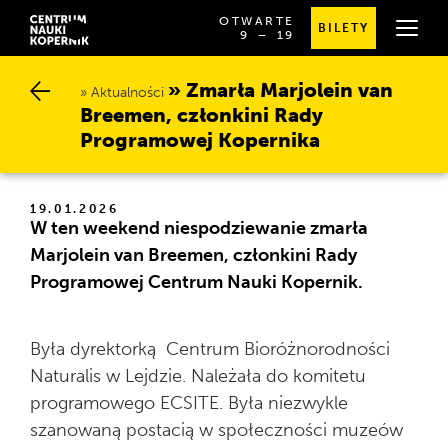
OTWARTE
BILETY
OD
SPRAWDŹ
9
⁠–⁠ 19
GODZINY
SZCZEGÓŁOWE
9:00
GODZINY
DO
OTWARCIA
Zmarła Marjolein van B
19:00
Aktualności
reemen, członkini Rady P
rogramowej Kopernika
19.01.2026
W ten weekend niespodziewanie zmarła
Marjolein van Breemen, członkini Rady
Programowej Centrum Nauki Kopernik.
Była dyrektorką Centrum Bioróżnorodności
Naturalis w Lejdzie. Należała do komitetu
programowego ECSITE. Była niezwykle
szanowaną postacią w społeczności muzeów