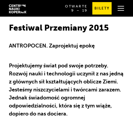
OTWARTE
BILETY
OD
SPRAWDŹ
9
⁠–⁠ 19
GODZINY
SZCZEGÓŁOWE
9:00
GODZINY
DO
OTWARCIA
Festiwal Przemiany 2015
19:00
ANTROPOCEN. Zaprojektuj epokę
Projektujemy świat pod swoje potrzeby.
Rozwój nauki i technologii uczynił z nas jedną
z głównych sił kształtujących oblicze Ziemi.
Jesteśmy niszczycielami i twórcami zarazem.
Jednak świadomość ogromnej
odpowiedzialności, która się z tym wiąże,
dopiero do nas dociera.