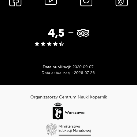
społecznościowe
Ocena
4,5
w
serwisie
Data publikacji:
2020‑09‑07
.
Data aktualizacji:
2026‑07‑26
.
Tripadvisor:
cnk_Informacje
dodatkowe
Organizatorzy Centrum Nauki Kopernik