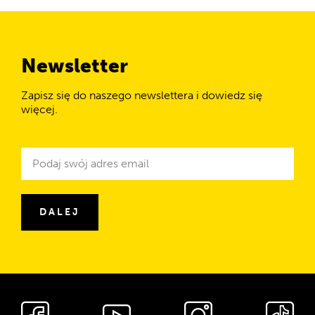
Newsletter
Zapisz się do naszego newslettera i dowiedz się
więcej.
Newsletter
Adres
e-
mail
DALEJ
Media