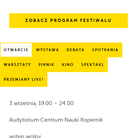
ZOBACZ PROGRAM FESTIWALU
Użyj
OTWARCIE
WYSTAWA
DEBATA
SPOTKANIA
strzałek
do
WARSZTATY
PIKNIK
KINO
SPEKTAKL
przechodzenia
między
PRZEMIANY LIVE!
zakładkami
3 września, 19.00 – 24.00
Audytorium Centrum Nauki Kopernik
wstęp wolny