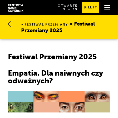
OTWARTE
BILETY
OD
SPRAWDŹ
9
⁠–⁠ 19
GODZINY
SZCZEGÓŁOWE
9:00
GODZINY
DO
OTWARCIA
Festiwal P
19:00
FESTIWAL PRZEMIANY
rzemiany 2025
Festiwal Przemiany 2025
Empatia. Dla naiwnych czy
odważnych?