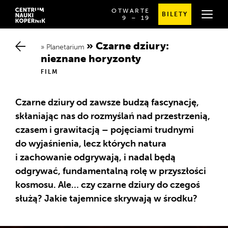
OTWARTE
BILETY
OD
SPRAWDŹ
9
⁠–⁠ 19
GODZINY
SZCZEGÓŁOWE
9:00
GODZINY
DO
OTWARCIA
Czarne dziury: n
19:00
Planetarium
ieznane horyzonty
FILM
Czarne dziury od zawsze budzą fascynację,
skłaniając nas do rozmyślań nad przestrzenią,
czasem i grawitacją – pojęciami trudnymi
do wyjaśnienia, lecz których natura
i zachowanie odgrywają, i nadal będą
odgrywać, fundamentalną rolę w przyszłości
kosmosu. Ale… czy czarne dziury do czegoś
służą? Jakie tajemnice skrywają w środku?