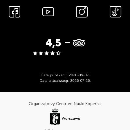
Media
społecznościowe
Ocena
4,5
w
serwisie
Data publikacji:
2020‑09‑07
.
Data aktualizacji:
2026‑07‑26
.
Tripadvisor:
cnk_Informacje
dodatkowe
Organizatorzy Centrum Nauki Kopernik