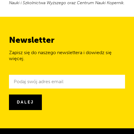
Nauki i Szkolnictwa Wyższego oraz Centrum Nauki Kopernik.
Newsletter
Zapisz się do naszego newslettera i dowiedz się
więcej.
Newsletter
Adres
e-
mail
DALEJ