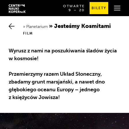
OTWARTE
BILETY
OD
SPRAWDŹ
9
⁠–⁠ 20
GODZINY
SZCZEGÓŁOWE
9:00
GODZINY
DO
OTWARCIA
Jesteśmy Kosmitami
20:00
Planetarium
FILM
Wyrusz z nami na poszukiwania śladów życia
w kosmosie!
Przemierzymy razem Układ Słoneczny,
zbadamy grunt marsjański, a nawet dno
głębokiego oceanu Europy – jednego
z księżyców Jowisza!