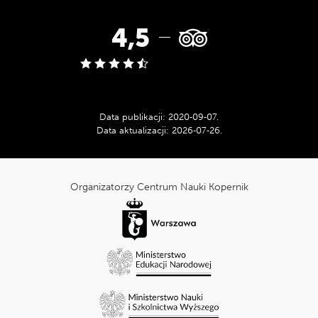
Ocena
4,5
w
serwisie
Data publikacji:
2020‑09‑07
.
Data aktualizacji:
2026‑07‑26
.
Tripadvisor:
cnk_Informacje
dodatkowe
Organizatorzy Centrum Nauki Kopernik