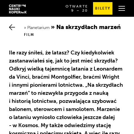
OTWARTE
BILETY
OD
SPRAWDŹ
9
⁠–⁠ 20
GODZINY
SZCZEGÓŁOWE
9:00
GODZINY
DO
OTWARCIA
Na skrzydłach marzeń
20:00
Planetarium
FILM
Ile razy śniłeś, że latasz? Czy kiedykolwiek
zastanawiałeś się, jak to jest mieć skrzydła?
Odkryj wielką tajemnicę latania z Leonardem
da Vinci, braćmi Montgolfier, braćmi Wright
i innymi pionierami lotnictwa. „Na skrzydłach
marzeń” to niezwykła przygoda z nauką
i historią lotnictwa, pozwalająca szybować
balonem, sterowcem i samolotem. Marzenie
o lataniu wyniosło człowieka jeszcze dalej
- w Kosmos. My także odwiedzimy stację
kosmiczną i polecimy rakietą. A więc ile razy