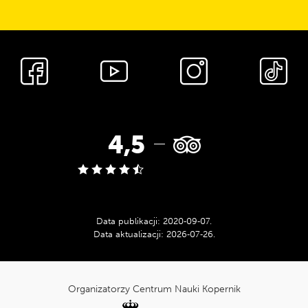
Media
społecznościowe
Ocena
4,5
w
serwisie
Data publikacji:
2020‑09‑07
.
Data aktualizacji:
2026‑07‑26
.
Tripadvisor:
cnk_Informacje
dodatkowe
Organizatorzy Centrum Nauki Kopernik