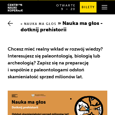
OTWARTE
BILETY
OD
SPRAWDŹ
9
⁠–⁠ 20
Chwalimy się
GODZINY
SZCZEGÓŁOWE
Przewodnik po budynku
9:00
GODZINY
DO
OTWARCIA
Nauka ma głos - d
20:00
NAUKA MA GŁOS
otknij prehistorii
Zespół badawczy
Partnerstwa
Chcesz mieć realny wkład w rozwój wiedzy?
Interesujesz się paleontologią, biologią lub
Biblioteka raportów
archeologią? Zapisz się na preparację
i wspólnie z paleontologami odsłoń
skamieniałość sprzed milionów lat.