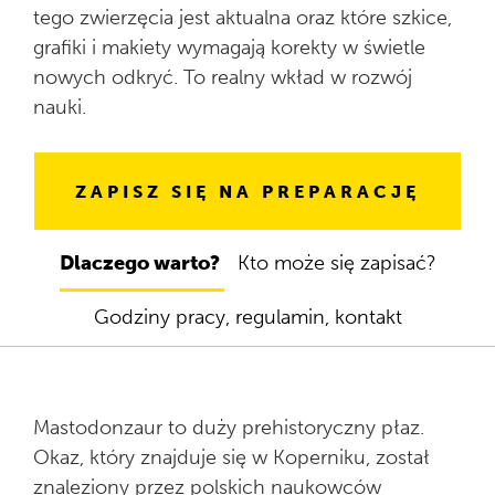
tego zwierzęcia jest aktualna oraz które szkice,
grafiki i makiety wymagają korekty w świetle
nowych odkryć. To realny wkład w rozwój
nauki.
ZAPISZ SIĘ NA PREPARACJĘ
Użyj
Dlaczego warto?
Kto może się zapisać?
strzałek
do
Godziny pracy, regulamin, kontakt
przechodzenia
między
zakładkami
Mastodonzaur to duży prehistoryczny płaz.
Okaz, który znajduje się w Koperniku, został
znaleziony przez polskich naukowców