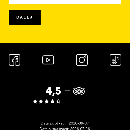
e-
mail
DALEJ
Media
społecznościowe
Ocena
4,5
w
serwisie
Data publikacji:
2020‑09‑07
.
Data aktualizacji:
2026‑07‑26
.