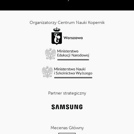
Tripadvisor:
cnk_Informacje
dodatkowe
Organizatorzy Centrum Nauki Kopernik
Partner strategiczny
Mecenas Główny