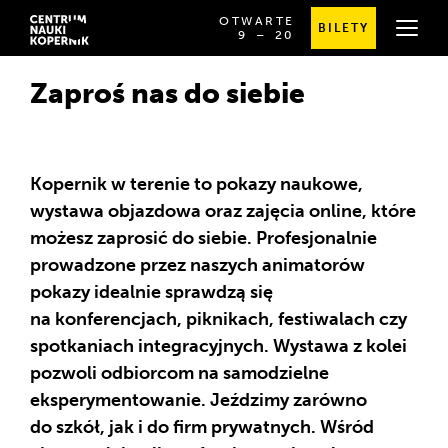
OTWARTE
BILETY
OD
SPRAWDŹ
9
⁠–⁠ 20
GODZINY
SZCZEGÓŁOWE
9:00
GODZINY
DO
OTWARCIA
Zaproś nas do siebie
20:00
Kopernik w terenie to pokazy naukowe,
wystawa objazdowa oraz zajęcia online, które
możesz zaprosić do siebie. Profesjonalnie
prowadzone przez naszych animatorów
pokazy idealnie sprawdzą się
na konferencjach, piknikach, festiwalach czy
spotkaniach integracyjnych. Wystawa z kolei
pozwoli odbiorcom na samodzielne
eksperymentowanie. Jeździmy zarówno
do szkół, jak i do firm prywatnych. Wśród