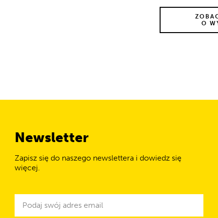
ZOBA
O W
Newsletter
Zapisz się do naszego newslettera i dowiedz się
więcej.
Newsletter
Adres
e-