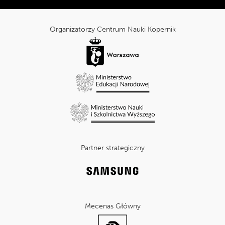
Tripadvisor:
cnk_Informacje
dodatkowe
Organizatorzy Centrum Nauki Kopernik
Partner strategiczny
Mecenas Główny