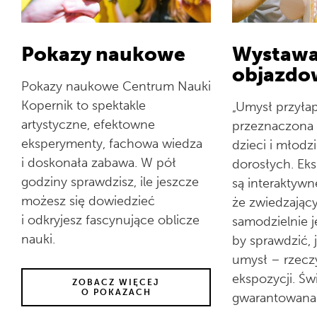
Pokazy naukowe
Wystaw
objazdo
Pokazy naukowe Centrum Nauki
Kopernik to spektakle
„Umysł przyła
artystyczne, efektowne
przeznaczona n
eksperymenty, fachowa wiedza
dzieci i młodzi
i doskonała zabawa. W pół
dorosłych. Ek
godziny sprawdzisz, ile jeszcze
są interaktywn
możesz się dowiedzieć
że zwiedzając
i odkryjesz fascynujące oblicze
samodzielnie j
nauki.
by sprawdzić, j
umysł – rzecz
ekspozycji. Ś
ZOBACZ WIĘCEJ
O POKAZACH
gwarantowan