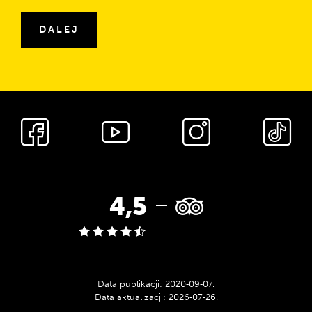
mail
DALEJ
Media
społecznościowe
Ocena
4,5
w
serwisie
Data publikacji:
2020‑09‑07
.
Data aktualizacji:
2026‑07‑26
.