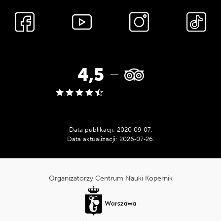
Media
społecznościowe
Ocena
4,5
w
serwisie
Data publikacji:
2020‑09‑07
.
Data aktualizacji:
2026‑07‑26
.
Tripadvisor:
cnk_Informacje
dodatkowe
Organizatorzy Centrum Nauki Kopernik