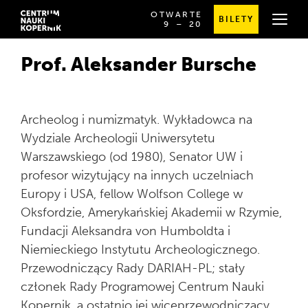
OTWARTE
BILETY
OD
SPRAWDŹ
9
⁠–⁠ 20
GODZINY
SZCZEGÓŁOWE
9:00
GODZINY
DO
OTWARCIA
Prof. Aleksander Bursche
20:00
Archeolog i numizmatyk. Wykładowca na
Wydziale Archeologii Uniwersytetu
Warszawskiego (od 1980), Senator UW i
profesor wizytujący na innych uczelniach
Europy i USA, fellow Wolfson College w
Oksfordzie, Amerykańskiej Akademii w Rzymie,
Fundacji Aleksandra von Humboldta i
Niemieckiego Instytutu Archeologicznego.
Przewodniczący Rady DARIAH-PL; stały
członek Rady Programowej Centrum Nauki
Kopernik, a ostatnio jej wiceprzewodniczący.