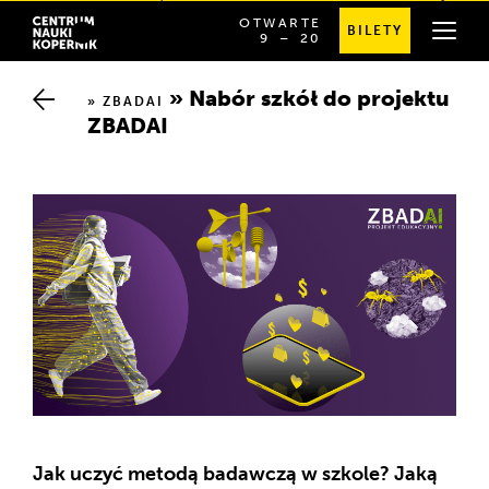
OTWARTE
BILETY
OD
SPRAWDŹ
9
⁠–⁠ 20
Chwalimy się
GODZINY
SZCZEGÓŁOWE
Przewodnik po budynku
9:00
GODZINY
DO
OTWARCIA
Nabór szkół do projektu Z
20:00
ZBADAI
BADAI
Zespół badawczy
Partnerstwa
Biblioteka raportów
Jak uczyć metodą badawczą w szkole? Jaką