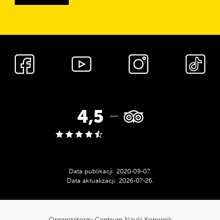
Media
społecznościowe
Ocena
4,5
w
serwisie
Data publikacji:
2020‑09‑07
.
Data aktualizacji:
2026‑07‑26
.
Tripadvisor:
cnk_Informacje
dodatkowe
Organizatorzy Centrum Nauki Kopernik