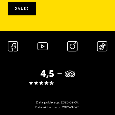
DALEJ
Media
społecznościowe
Ocena
4,5
w
serwisie
Data publikacji:
2020‑09‑07
.
Data aktualizacji:
2026‑07‑26
.