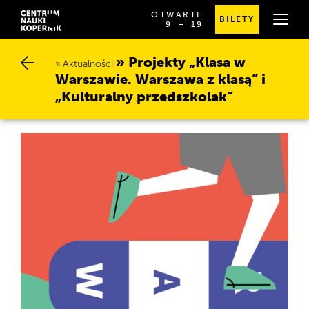
OTWARTE
BILETY
OD
SPRAWDŹ
9
⁠–⁠ 19
GODZINY
SZCZEGÓŁOWE
9:00
GODZINY
DO
OTWARCIA
Projekty „Klasa w W
19:00
Aktualności
arszawie. Warszawa z klasą” i „
Kulturalny przedszkolak”