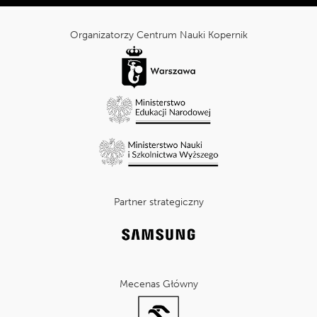
Tripadvisor:
cnk_Informacje
dodatkowe
Organizatorzy Centrum Nauki Kopernik
Partner strategiczny
Mecenas Główny