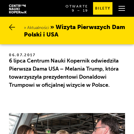
OTWARTE
BILETY
OD
SPRAWDŹ
9
⁠–⁠ 19
GODZINY
SZCZEGÓŁOWE
9:00
GODZINY
DO
OTWARCIA
Wizyta Pierwszych Dam P
19:00
Aktualności
olski i USA
06.07.2017
6 lipca Centrum Nauki Kopernik odwiedziła
Pierwsza Dama USA – Melania Trump, która
towarzyszyła prezydentowi Donaldowi
Trumpowi w oficjalnej wizycie w Polsce.