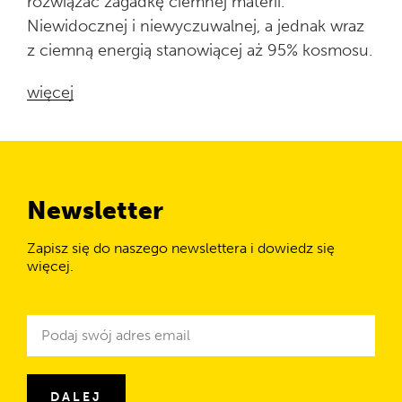
rozwiązać zagadkę ciemnej materii.
Niewidocznej i niewyczuwalnej, a jednak wraz
z ciemną energią stanowiącej aż 95% kosmosu.
więcej
Newsletter
Zapisz się do naszego newslettera i dowiedz się
więcej.
Newsletter
Adres
e-
mail
DALEJ