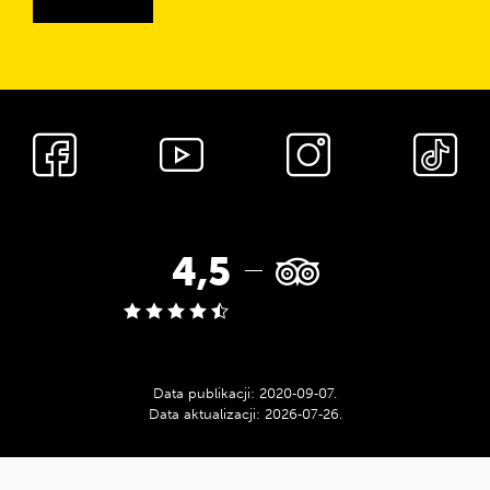
Media
społecznościowe
Ocena
4,5
w
serwisie
Data publikacji:
2020‑09‑07
.
Data aktualizacji:
2026‑07‑26
.
Tripadvisor:
cnk_Informacje