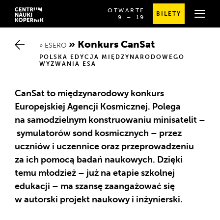
OTWARTE
BILETY
OD
SPRAWDŹ
9
⁠–⁠ 19
GODZINY
SZCZEGÓŁOWE
9:00
GODZINY
DO
OTWARCIA
Konkurs CanSat
19:00
ESERO
POLSKA EDYCJA MIĘDZYNARODOWEGO
WYZWANIA ESA
CanSat to międzynarodowy konkurs
Europejskiej Agencji Kosmicznej. Polega
na samodzielnym konstruowaniu minisatelit –
symulatorów sond kosmicznych – przez
uczniów i uczennice oraz przeprowadzeniu
za ich pomocą badań naukowych. Dzięki
temu młodzież – już na etapie szkolnej
edukacji – ma szansę zaangażować się
w autorski projekt naukowy i inżynierski.