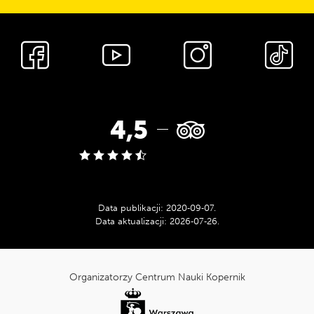
Media
społecznościowe
Ocena
4,5
w
serwisie
Data publikacji:
2020‑09‑07
.
Data aktualizacji:
2026‑07‑26
.
Tripadvisor:
cnk_Informacje
dodatkowe
Organizatorzy Centrum Nauki Kopernik