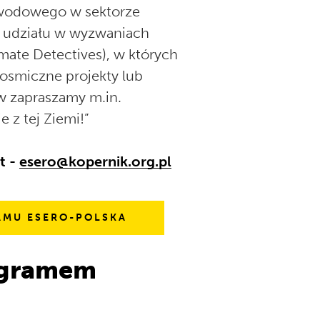
awodowego w sektorze
 udziału w wyzwaniach
mate Detectives), w których
kosmiczne projekty lub
w zapraszamy m.in.
e z tej Ziemi!”
t -
esero@kopernik.org.pl
AMU ESERO-POLSKA
ogramem