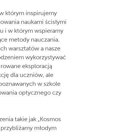
 w którym inspirujemy
sowania naukami ścisłymi
su i w którym wspieramy
jące metody nauczania.
ch warsztatów a nasze
wodzeniem wykorzystywać
irowane eksploracją
cję dla uczniów, ale
u poznawanych w szkole
niowania optycznego czy
zenia takie jak „Kosmos
”, przybliżamy młodym