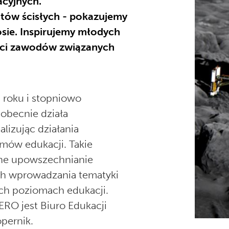
cyjnych.
tów ścisłych - pokazujemy
sie. Inspirujemy młodych
ości zawodów związanych
roku i stopniowo
obecnie działa
lizując działania
mów edukacji. Takie
zne upowszechnianie
h wprowadzania tematyki
ich poziomach edukacji.
RO jest Biuro Edukacji
pernik.