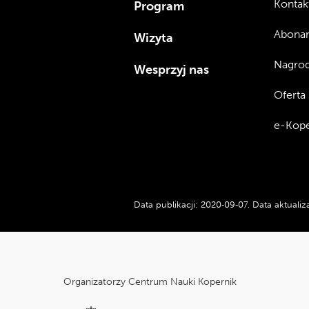
Kontak
Program
Abona
Wizyta
Nagrod
Wesprzyj nas
Oferta
e-Kope
Data publikacji:
2020‑09‑07
.
Data aktualiza
cnk_Informacje
dodatkowe
Organizatorzy Centrum Nauki Kopernik