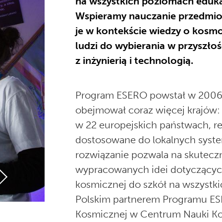
na wszystkich poziomach eduka
Wspieramy nauczanie przedmio
je w kontekście wiedzy o kosmo
ludzi do wybierania w przyszł
z inżynierią i technologią.
Program ESERO powstał w 2006 
obejmował coraz więcej krajów: 
w 22 europejskich państwach, rea
dostosowane do lokalnych syste
rozwiązanie pozwala na skutec
wypracowanych idei dotyczącyc
kosmicznej do szkół na wszystk
Polskim partnerem Programu ESE
Kosmicznej w Centrum Nauki Ko