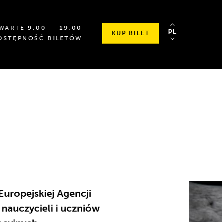
OD
SPRAWDŹ
WARTE
9
:00
⁠–⁠ 19
:00
PL
KUP BILET
GODZINY
SZCZEGÓŁOWE
OSTĘPNOŚĆ BILETÓW
9:00
GODZINY
DO
OTWARCIA
19:00
uropejskiej Agencji
nauczycieli i uczniów