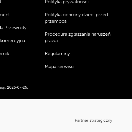
t
Polityka prywatności
ment
Polityka ochrony dzieci przed
przemocą
a Przewroty
Procedura zgłaszania naruszeń
 komercyjna
prawa
rnik
Regulaminy
Mapa serwisu
cji:
2026‑07‑26
.
Partner strategiczny