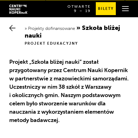
OTWARTE
BILETY
OD
SPRAWDŹ
9
⁠–⁠ 19
Chwalimy się
GODZINY
SZCZEGÓŁOWE
Przewodnik po budynku
9:00
GODZINY
DO
OTWARCIA
Szkoła bliżej n
19:00
Projekty dofinansowane
auki
Zespół badawczy
PROJEKT EDUKACYJNY
Partnerstwa
Projekt „Szkoła bliżej nauki” został
przygotowany przez Centrum Nauki Kopernik
Biblioteka raportów
w partnerstwie z mazowieckimi samorządami.
Uczestniczy w nim 38 szkół z Warszawy
i okolicznych gmin. Naszym podstawowym
celem było stworzenie warunków dla
nauczania z wykorzystaniem elementów
metody badawczej.